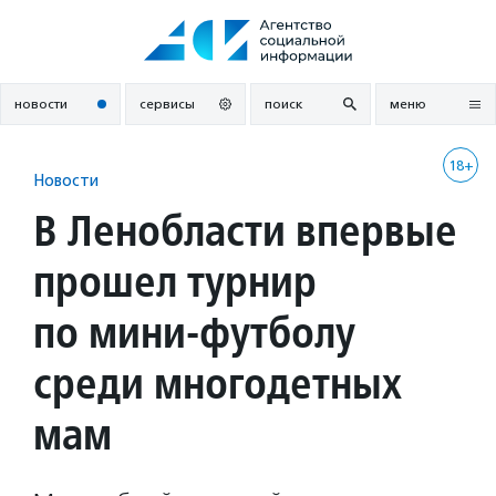
Перейти
к
содержанию
новости
сервисы
поиск
меню
18+
Новости
В Ленобласти впервые
прошел турнир
по мини-футболу
среди многодетных
мам