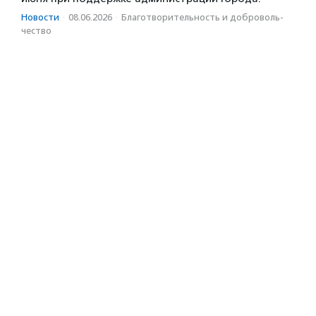
Новости
·
08.06.2026
·
Благотвори­тель­ность и доброволь­
чест­во