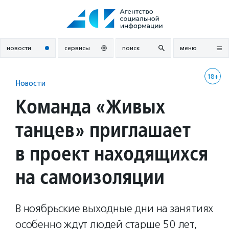
Перейти
к
содержанию
новости
сервисы
поиск
меню
18+
Новости
Команда «Живых
танцев» приглашает
в проект находящихся
на самоизоляции
В ноябрьские выходные дни на занятиях
особенно ждут людей старше 50 лет,