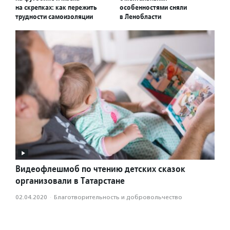
на скрепках: как пережить
особенностями сняли
трудности самоизоляции
в Ленобласти
Видеофлешмоб по чтению детских сказок
организовали в Татарстане
02.04.2020
·
Благотвори­тель­ность и доброволь­чест­во