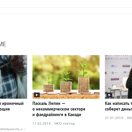
МЕ
л ироничный
Паскаль Лепин —
Как написать 
ающие
о некоммерческом секторе
соберет день
и фандрайзинге в Канаде
21.01.2019
·
НК
11.02.2019
·
НКО-сектор
­тель­ность и доброволь­чест­во