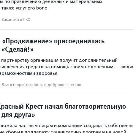
сы по привлечению денежных и материальных
также услуг pro bono.
·
Вакансии в НКО
 «Продвижение» присоединилась
 «Сделай!»
 партнерству организация получит дополнительный
привлечения средств на помощь своим подопечным — людя
 возможностями здоровья.
·
Благотвори­тель­ность и доброволь­чест­во
Красный Крест начал благотворительную
 для друга»
дложила частным лицам и компаниям создавать собственн
е сборы в поддержку гуманитарных программ на новой