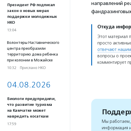
направлений ре
Президент РФ подписал
закон о новых мерах
фандразинговых 
поддержки молодежных
НКО
Откуда инфо
13:04
Этот материал 
Волонтеры Наставнического
просто активные
центра преобразили
отвечают нашим
территорию дома ребенка
вопросы о проек
при колонии в Можайске
комментирует пр
10:32
·
Прислано НКО
04.08.2026
Биологи предупредили,
что развитие туризма
Поддерж
на Камчатке может
навредить косаткам
Мы работаем, 
17:59
информация и