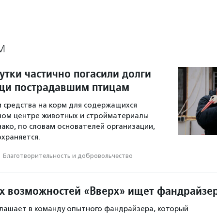
М
утки частично погасили долги
щи пострадавшим птицам
 средства на корм для содержащихся
ном центре животных и стройматериалы
нако, по словам основателей организации,
храняется.
·
Благотвори­тель­ность и доброволь­чест­во
х возможностей «Вверх» ищет фандрайзе
лашает в команду опытного фандрайзера, который