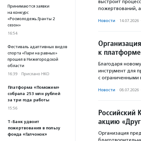
выстроит процес
Принимаются заявки
пожертвований, а 
на конкурс
«Росмолодежь.Гранты 2
Новости
·
14.07.2026
сезон»
16:54
Организация
Фестиваль адаптивных видов
к платформе
спорта «Пари на равных»
прошел в Нижегородской
Благодаря новому
области
инструмент для 
16:39
·
Прислано НКО
с ограниченными
Платформа «Поможем»
Новости
·
08.07.2026
собрала 253 млн рублей
за три года работы
15:56
Российский 
акцию «Друг
Т-Банк удвоит
пожертвования в пользу
Организация пре
фонда «Галчонок»
благотворительны