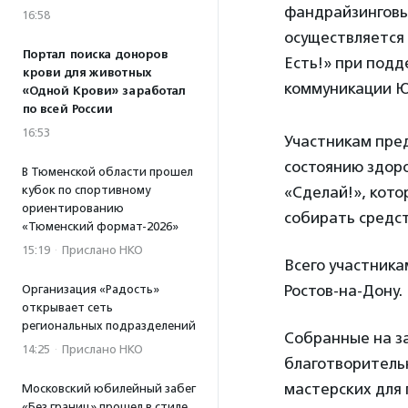
фандрайзинговы
16:58
осуществляется
Портал поиска доноров
Есть!» при под
крови для животных
коммуникации Ю
«Одной Крови» заработал
по всей России
16:53
Участникам пред
состоянию здор
В Тюменской области прошел
кубок по спортивному
«Сделай!», кото
ориентированию
собирать средс
«Тюменский формат-2026»
15:19
·
Прислано НКО
Всего участника
Ростов-на-Дону.
Организация «Радость»
открывает сеть
региональных подразделений
Собранные на з
14:25
·
Прислано НКО
благотворитель
мастерских для
Московский юбилейный забег
«Без границ» прошел в стиле