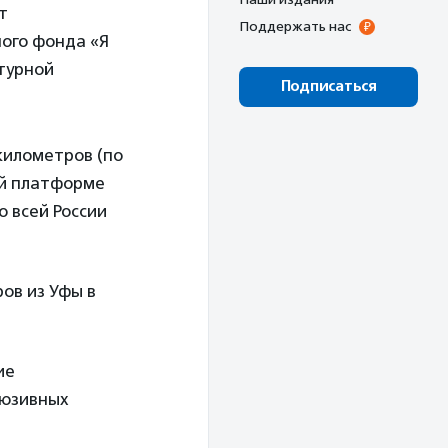
т
Поддержать нас
ого фонда «Я
турной
Подписаться
километров (по
ой платформе
 всей России
ов из Уфы в
ие
люзивных