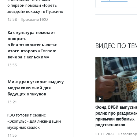
о первой помощи «Гореть
звездой» покажут в Пушкино
13:58
·
Прислано НКО
Как культура помогает
говорить
ВИДЕО ПО ТЕ
о благотворительности:
итоги второго «Теплого
вечера с Кольским»
13:55
Минздрав ускорит выдачу
медзаключений для
будущих опекунов
13:21
Фонд ОРБИ выпусти
ролик про раздраж
РЭО готовит сервис
привычки любимых
«Экопульс» для ликвидации
родственников
мусорных свалок
01.11.2022
·
Благотвори
11:55