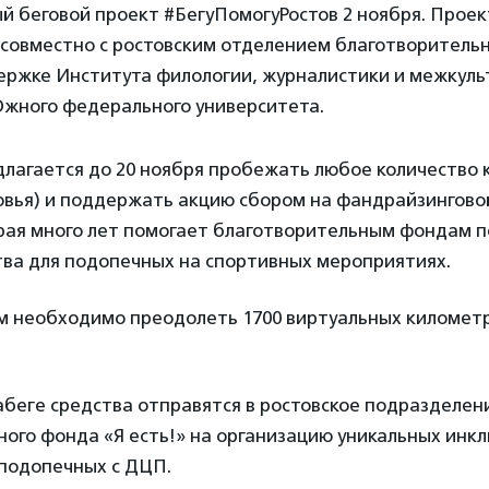
й беговой проект #БегуПомогуРостов 2 ноября. Проек
 совместно с ростовским отделением благотворительн
держке Института филологии, журналистики и межкуль
жного федерального университета.
лагается до 20 ноября пробежать любое количество 
овья) и поддержать акцию сбором на фандрайзингов
рая много лет помогает благотворительным фондам по
тва для подопечных на спортивных мероприятиях.
м необходимо преодолеть 1700 виртуальных километр
абеге средства отправятся в ростовское подразделен
ного фонда «Я есть!» на организацию уникальных инк
 подопечных с ДЦП.