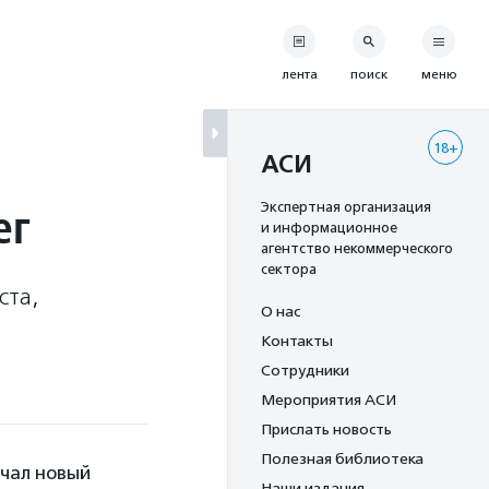
лента
поиск
меню
18+
АСИ
ег
Экспертная организация
и информационное
агентство некоммерческого
сектора
ста,
О нас
Контакты
Сотрудники
Мероприятия АСИ
Прислать новость
Полезная библиотека
чал новый
Наши издания