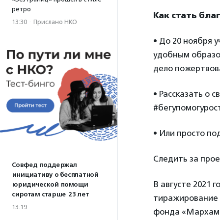
ретро
Как стать бла
13:30
·
Прислано НКО
• До 20 ноября
удобным образо
дело пожертво
• Рассказать о 
#бегупомогурост
• Или просто п
Следить за про
Совфед поддержал
инициативу о бесплатной
В августе 2021 
юридической помощи
сиротам старше 23 лет
тиражирование 
13:19
фонда «Мархама