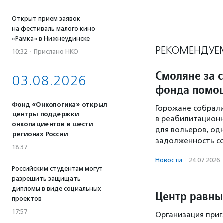
Открыт прием заявок
на фестиваль малого кино
«Рамка» в Нижнеудинске
РЕКОМЕНДУЕ
10:32
·
Прислано НКО
Смоляне за с
03.08.2026
фонда помо
Фонд «Онкологика» открыл
Горожане собрали
центры поддержки
в реабилитацион
онкопациентов в шести
для вольеров, од
регионах России
задолженность со
18:37
Новости
·
24.07.2026
Российским студентам могут
разрешить защищать
дипломы в виде социальных
Центр равны
проектов
17:57
Организация приг