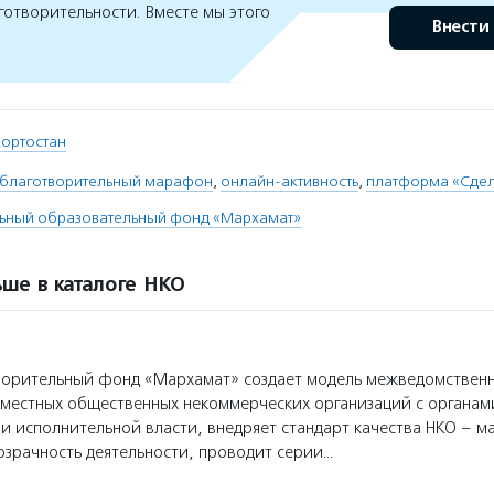
готворительности. Вместе мы этого
Внести
кортостан
благотворительный марафон
,
онлайн-активность
,
платформа «Сдел
льный образовательный фонд «Мархамат»
ше в каталоге НКО
ворительный фонд «Мархамат» создает модель межведомствен
местных общественных некоммерческих организаций с органам
и исполнительной власти, внедряет стандарт качества НКО – м
озрачность деятельности, проводит серии…