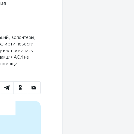
ния
аций, волонтеры,
сли эти новости
у вас появились
дакция АСИ не
ю помощи.