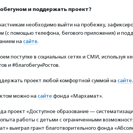
гобегуном и поддержать проект?
 участникам необходимо выйти на пробежку, зафиксир
м (с помощью телефона, бегового приложения) и по
ванием на
сайте
.
своем поступке в социальных сетях и СМИ, используя х
ов и #благобегунРостов.
оддержать проект любой комфортной суммой на
сайте
.
ектом можно на
сайте
фонда «Мархамат».
года проект «Доступное образование — систематизаци
опыта работы с детьми с ограниченными возможност
т» выиграл грант благотворительного фонда «Абсол