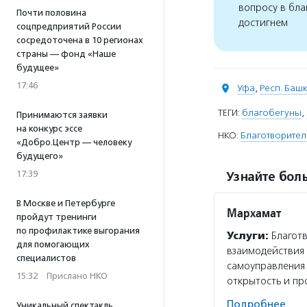
вопросу в бла
Почти половина
достигнем
соцпредприятий России
сосредоточена в 10 регионах
страны — фонд «Наше
будущее»
17:46
Уфа
,
Респ. Баш
ТЕГИ:
благобегуны
,
Принимаются заявки
на конкурс эссе
НКО:
Благотворите
«Добро.Центр — человеку
будущего»
17:39
Узнайте боль
В Москве и Петербурге
Мархамат
пройдут тренинги
по профилактике выгорания
Услуги:
Благот
для помогающих
взаимодействия 
специалистов
самоуправления 
15:32
·
Прислано НКО
открытость и пр
Подробнее
Уникальный спектакль