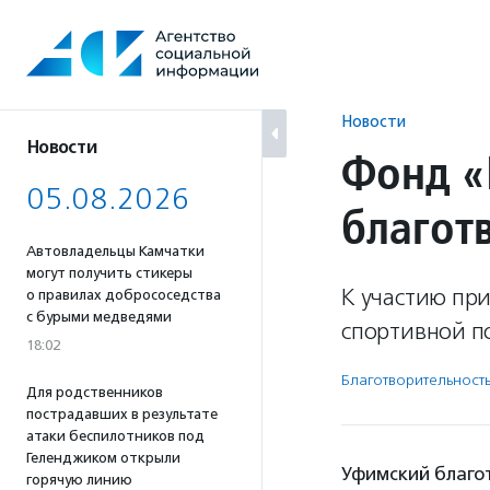
Перейти
к
содержанию
Новости
Новости
Фонд «
05.08.2026
благот
Автовладельцы Камчатки
могут получить стикеры
К участию пр
о правилах добрососедства
с бурыми медведями
спортивной п
18:02
Благотвори­тель­ност
Для родственников
пострадавших в результате
атаки беспилотников под
Геленджиком открыли
Уфимский благо
горячую линию