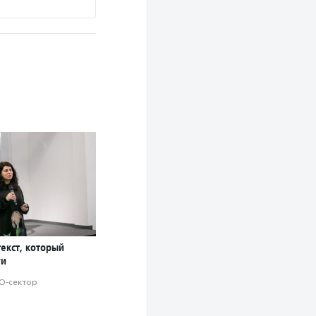
текст, который
ги
О-сектор