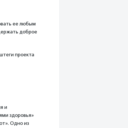
овать ее любым
ддержать доброе
ештеги проекта
я и
ями здоровья»
ют». Одно из