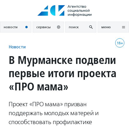
Перейти
к
содержанию
новости
сервисы
поиск
меню
18+
Новости
В Мурманске подвели
первые итоги проекта
«ПРО мама»
Проект «ПРО мама» призван
поддержать молодых матерей и
способствовать профилактике