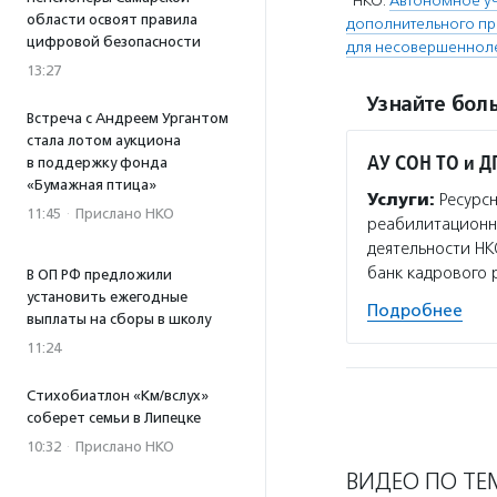
НКО:
Автономное у
области освоят правила
дополнительного п
цифровой безопасности
для несовершенноле
13:27
Узнайте боль
Встреча с Андреем Ургантом
стала лотом аукциона
АУ СОН ТО и Д
в поддержку фонда
«Бумажная птица»
Услуги:
Ресурсн
11:45
·
Прислано НКО
реабилитационно
деятельности НК
банк кадрового 
В ОП РФ предложили
установить ежегодные
Подробнее
выплаты на сборы в школу
11:24
Стихобиатлон «Км/вслух»
соберет семьи в Липецке
10:32
·
Прислано НКО
ВИДЕО ПО ТЕ