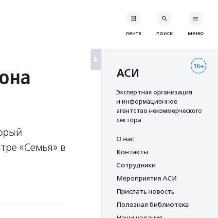
лента
поиск
меню
18+
фона
АСИ
Экспертная организация
и информационное
агентство некоммерческого
сектора
торый
О нас
нтре «Семья» в
Контакты
Сотрудники
Мероприятия АСИ
Прислать новость
Полезная библиотека
Наши издания