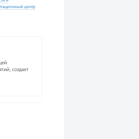
ти и
итационный центр
щей
тий, создает