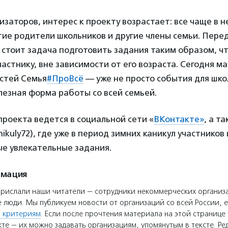
изаторов, интерес к проекту возрастает: все чаще в 
ие родители школьников и другие члены семьи. Пере
 стоит задача подготовить задания таким образом, ч
астнику, вне зависимости от его возраста. Сегодня м
стей Семья
#ПроВсё
— уже не просто события для шко
лезная форма работы со всей семьей.
роекта ведется в социальной сети «
ВКонтакте»
, а т
ikuly72), где уже в период зимних каникул участников 
ые увлекательные задания.
рмация
прислали наши читатели — сотрудники некоммерческих организ
 люди. Мы публикуем новости от организаций со всей России, е
 критериям
. Если после прочтения материала на этой странице 
те — их можно задавать организациям, упомянутым в тексте. Ре