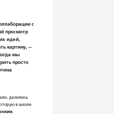
оллаборации с
ый просмотр
их идей,
ть картину, —
Когда мы
рить просто
ртина
али, делились
которую в школе
рских
.