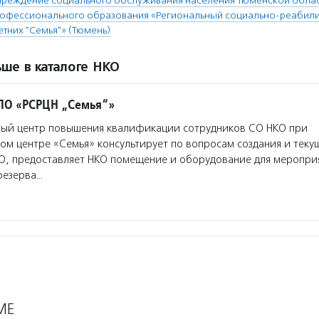
чреждение социального обслуживания населения Тюменской облас
рофессионального образования «Региональный социально-реабил
тних "Семья"» (Тюмень)
ше в каталоге НКО
ПО «РСРЦН „Семья“»
ый центр повышения квалификации сотрудников СО НКО при
м центре «Семья» консультирует по вопросам создания и теку
О, предоставляет НКО помещение и оборудование для мероприя
резерва…
МЕ