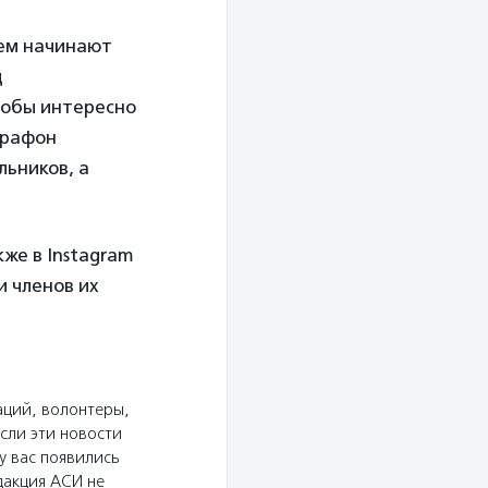
нем начинают
д
тобы интересно
арафон
льников, а
акже в Instagram
и членов их
аций, волонтеры,
сли эти новости
у вас появились
дакция АСИ не