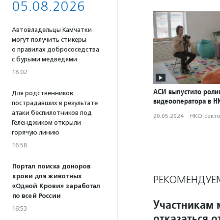
05.08.2026
Автовладельцы Камчатки
могут получить стикеры
о правилах добрососедства
с бурыми медведями
18:02
АСИ выпустило роли
Для родственников
видеооператора в Н
пострадавших в результате
атаки беспилотников под
20.05.2024
·
НКО-сект
Геленджиком открыли
горячую линию
16:58
Портал поиска доноров
крови для животных
РЕКОМЕНДУЕ
«Одной Крови» заработал
по всей России
Участникам 
16:53
отказаться 