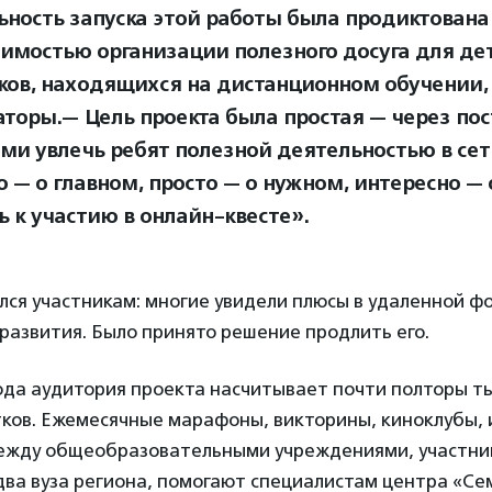
ьность запуска этой работы была продиктована
имостью организации полезного досуга для де
ков, находящихся на дистанционном обучении,
аторы.— Цель проекта была простая — через по
ми увлечь ребят полезной деятельностью в сет
 — о главном, просто — о нужном, интересно — 
ь к участию в онлайн-квесте».
лся участникам: многие увидели плюсы в удаленной ф
развития. Было принято решение продлить его.
ода аудитория проекта насчитывает почти полторы т
ков. Ежемесячные марафоны, викторины, киноклубы, 
ежду общеобразовательными учреждениями, участни
 два вуза региона, помогают специалистам центра «Се