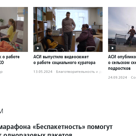
к о работе
АСИ выпустило видеосюжет
АСИ опублико
КО
о работе социального куратора
о сельском ск
подростков
ор
13.05.2024
·
Благотвори­тель­ность и доброволь­чест­во
24.09.2024
·
Со
М
марафона «Беспакетность» помогут
от одноразовых пакетов