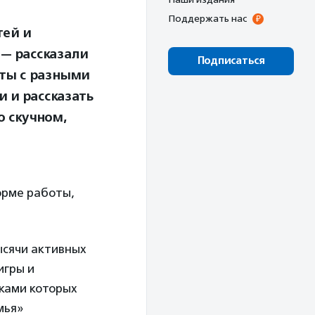
Поддержать нас
тей и
 — рассказали
Подписаться
сты с разными
и и рассказать
о скучном,
орме работы,
ысячи активных
игры и
ками которых
мья»