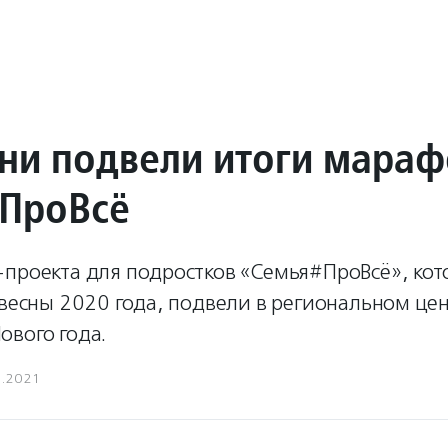
ни подвели итоги мара
ПроВсё
-проекта для подростков «Семья#ПроВсё», ко
 весны 2020 года, подвели в региональном це
ового года.
1.2021