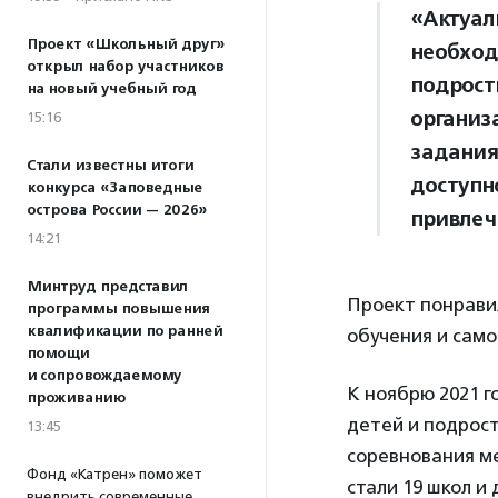
«Актуал
Проект «Школьный друг»
необход
открыл набор участников
подрост
на новый учебный год
организ
15:16
задания
Стали известны итоги
доступно
конкурса «Заповедные
острова России — 2026»
привлеч
14:21
Минтруд представил
Проект понрави
программы повышения
квалификации по ранней
обучения и само
помощи
и сопровождаемому
К ноябрю 2021 г
проживанию
детей и подрост
13:45
соревнования м
Фонд «Катрен» поможет
стали 19 школ и
внедрить современные