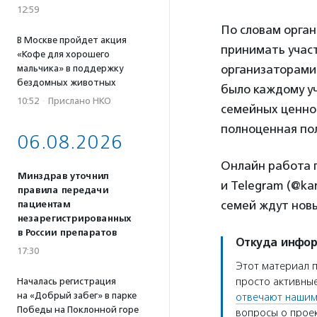
12:59
По словам орган
В Москве пройдет акция
принимать участ
«Кофе для хорошего
организаторами
мальчика» в поддержку
бездомных животных
было каждому уч
10:52
·
Прислано НКО
семейных ценно
полноценная по
06.08.2026
Онлайн работа п
Минздрав уточнил
и Telegram (@kan
правила передачи
семей ждут нов
пациентам
незарегистрированных
в России препаратов
Откуда инфо
17:30
Этот материал 
просто активные
Началась регистрация
на «Добрый забег» в парке
отвечают нашим
Победы на Поклонной горе
вопросы о проек