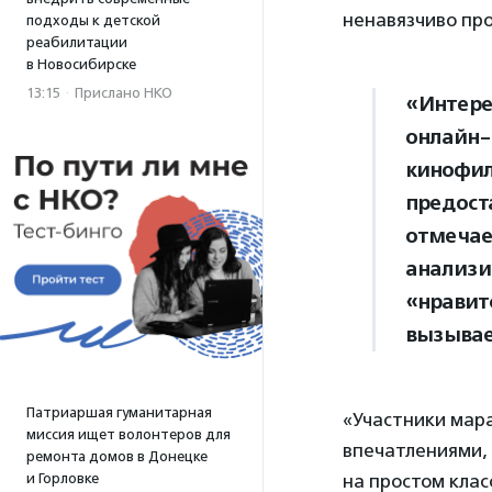
ненавязчиво пр
подходы к детской
реабилитации
в Новосибирске
13:15
·
Прислано НКО
«Интере
онлайн-
кинофил
предост
отмечае
анализи
«нравит
вызывае
Патриаршая гуманитарная
«Участники мара
миссия ищет волонтеров для
впечатлениями, 
ремонта домов в Донецке
и Горловке
на простом клас