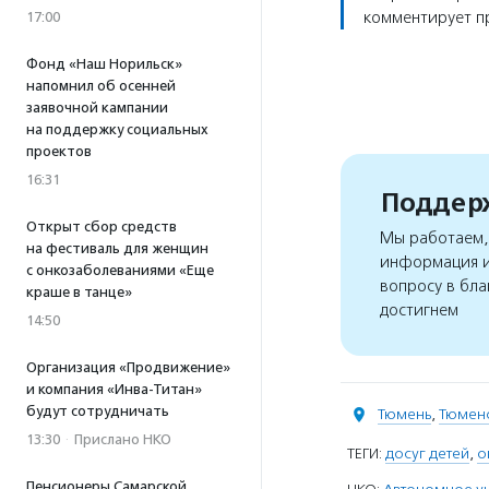
комментирует пр
17:00
Фонд «Наш Норильск»
напомнил об осенней
заявочной кампании
на поддержку социальных
проектов
16:31
Поддерж
Открыт сбор средств
Мы работаем, 
на фестиваль для женщин
информация и
с онкозаболеваниями «Еще
вопросу в бла
краше в танце»
достигнем
14:50
Организация «Продвижение»
и компания «Инва-Титан»
будут сотрудничать
Тюмень
,
Тюменс
13:30
·
Прислано НКО
ТЕГИ:
досуг детей
,
о
Пенсионеры Самарской