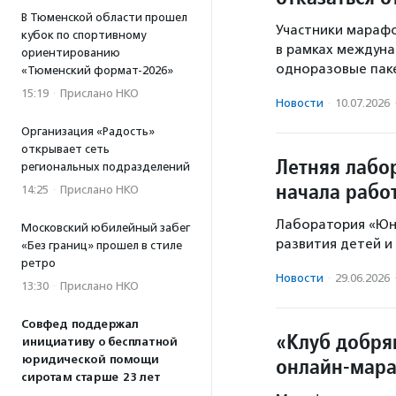
В Тюменской области прошел
Участники мараф
кубок по спортивному
в рамках междуна
ориентированию
одноразовые паке
«Тюменский формат-2026»
15:19
·
Прислано НКО
Новости
·
10.07.2026
Организация «Радость»
открывает сеть
Летняя лабо
региональных подразделений
начала рабо
14:25
·
Прислано НКО
Лаборатория «Юн
Московский юбилейный забег
развития детей и
«Без границ» прошел в стиле
ретро
Новости
·
29.06.2026
13:30
·
Прислано НКО
Совфед поддержал
«Клуб добря
инициативу о бесплатной
юридической помощи
онлайн-мар
сиротам старше 23 лет