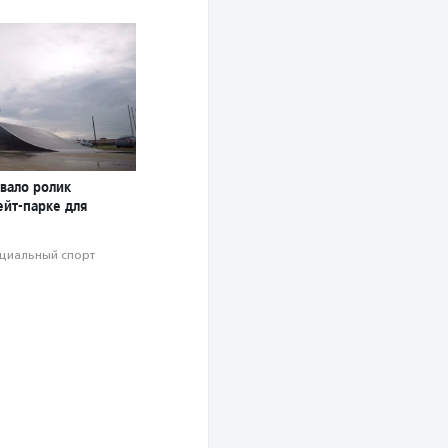
вало ролик
ейт-парке для
циальный спорт