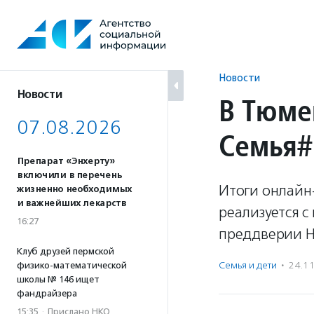
Перейти
к
содержанию
Новости
Новости
В Тюме
07.08.2026
Семья#
Препарат «Энхерту»
включили в перечень
Итоги онлайн
жизненно необходимых
и важнейших лекарств
реализуется с
16:27
преддверии Н
Клуб друзей пермской
Семья и дети
·
24.1
физико-математической
школы № 146 ищет
фандрайзера
15:35
·
Прислано НКО