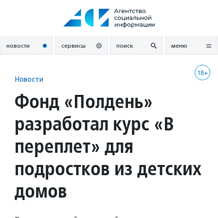
Перейти
к
содержанию
новости
сервисы
поиск
меню
18+
Новости
Фонд «Полдень»
разработал курс «В
переплет» для
подростков из детских
домов