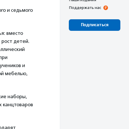
Поддержать нас
ого и седьмого
Подписаться
я: вместо
 рост детей.
аллический
при
учеников и
ой мебелью,
кие наборы,
х канцтоваров
одарят