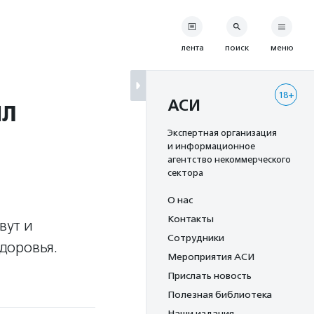
лента
поиск
меню
18+
ил
АСИ
Экспертная организация
и информационное
агентство некоммерческого
сектора
О нас
Контакты
вут и
Сотрудники
доровья.
Мероприятия АСИ
Прислать новость
Полезная библиотека
Наши издания