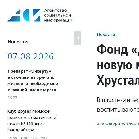
Перейти
к
содержанию
Новости
Новости
Фонд «
07.08.2026
новую м
Препарат «Энхерту»
Хруста
включили в перечень
жизненно необходимых
и важнейших лекарств
16:27
В школе-инте
воспитываютс
Клуб друзей пермской
физико-математической
Благотвори­тель­ност
школы № 146 ищет
фандрайзера
15:35
·
Прислано НКО