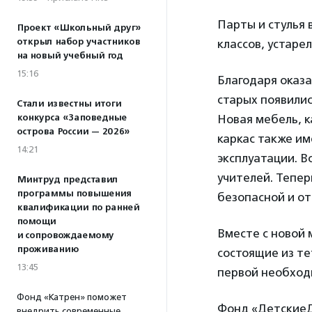
Парты и стулья 
Проект «Школьный друг»
открыл набор участников
классов, устаре
на новый учебный год
15:16
Благодаря оказ
старых появилис
Стали известны итоги
конкурса «Заповедные
Новая мебель, к
острова России — 2026»
каркас также им
14:21
эксплуатации. В
учителей. Тепер
Минтруд представил
программы повышения
безопасной и о
квалификации по ранней
помощи
Вместе с новой 
и сопровождаемому
проживанию
состоящие из те
13:45
первой необход
Фонд «Катрен» поможет
Фонд «ДетскиеД
внедрить современные