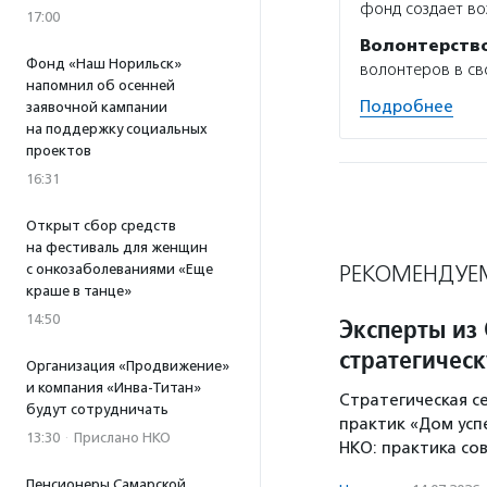
фонд создает во
17:00
Волонтерств
Фонд «Наш Норильск»
волонтеров в св
напомнил об осенней
Подробнее
заявочной кампании
на поддержку социальных
проектов
16:31
Открыт сбор средств
на фестиваль для женщин
РЕКОМЕНДУЕ
с онкозаболеваниями «Еще
краше в танце»
14:50
Эксперты из
стратегичес
Организация «Продвижение»
и компания «Инва-Титан»
Стратегическая с
будут сотрудничать
практик «Дом усп
13:30
·
Прислано НКО
НКО: практика со
Пенсионеры Самарской