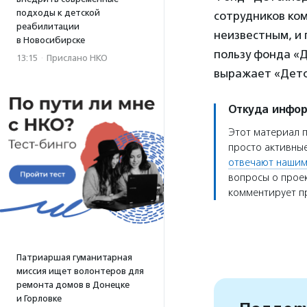
подходы к детской
сотрудников ком
реабилитации
неизвестным, и
в Новосибирске
пользу фонда «
13:15
·
Прислано НКО
выражает «Детс
Откуда инфо
Этот материал 
просто активные
отвечают нашим
вопросы о проек
комментирует пр
Патриаршая гуманитарная
миссия ищет волонтеров для
ремонта домов в Донецке
и Горловке