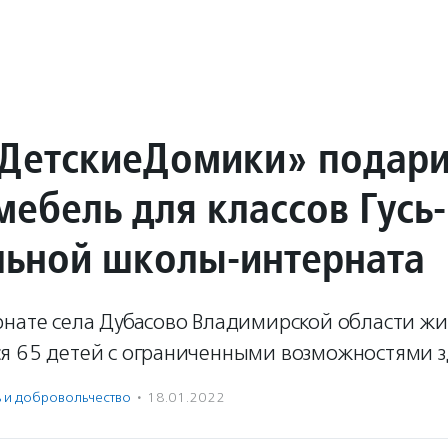
ДетскиеДомики» подар
ебель для классов Гусь-
льной школы-интерната
рнате села Дубасово Владимирской области жи
я 65 детей с ограниченными возможностями з
ь и доброволь­чест­во
·
18.01.2022