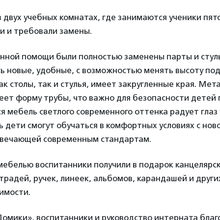
в двух учебных комнатах, где занимаются ученики пят
ли и требовали замены.
анной помощи были полностью заменены парты и стуль
ь новые, удобные, с возможностью менять высоту под
ак столы, так и стулья, имеет закругленные края. Мет
еет форму трубы, что важно для безопасности детей 
ся мебель светлого современного оттенка радует глаз 
ь дети смогут обучаться в комфортных условиях с нов
твечающей современным стандартам.
мебелью воспитанники получили в подарок канцелярс
традей, ручек, линеек, альбомов, карандашей и други
имости.
омики», воспитанники и руководство интерната благ