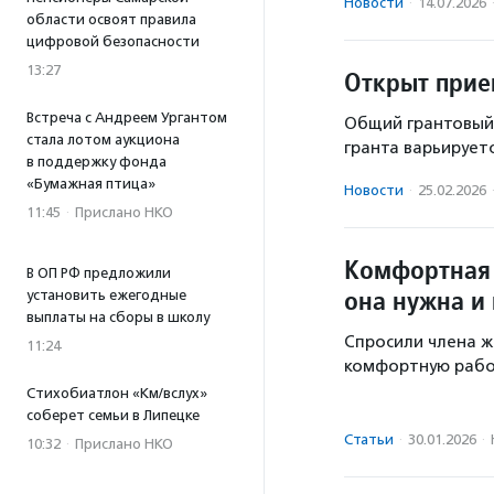
Новости
·
14.07.2026
области освоят правила
цифровой безопасности
13:27
Открыт прие
Встреча с Андреем Ургантом
Общий грантовый 
стала лотом аукциона
гранта варьируетс
в поддержку фонда
«Бумажная птица»
Новости
·
25.02.2026
11:45
·
Прислано НКО
Комфортная 
В ОП РФ предложили
она нужна и 
установить ежегодные
выплаты на сборы в школу
Спросили члена ж
11:24
комфортную рабоч
Стихобиатлон «Км/вслух»
соберет семьи в Липецке
Статьи
·
30.01.2026
·
10:32
·
Прислано НКО