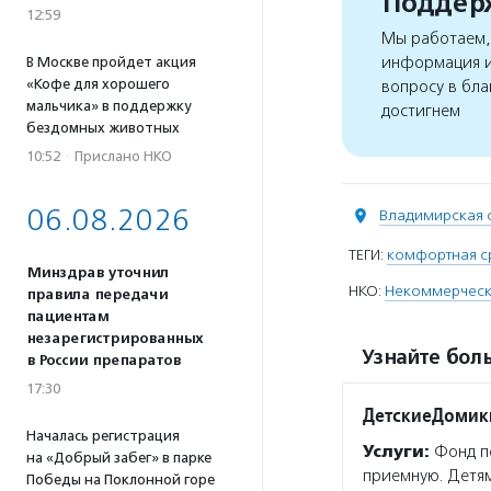
Поддерж
12:59
Мы работаем, 
информация и
В Москве пройдет акция
«Кофе для хорошего
вопросу в бла
мальчика» в поддержку
достигнем
бездомных животных
10:52
·
Прислано НКО
06.08.2026
Владимирская 
ТЕГИ:
комфортная с
Минздрав уточнил
НКО:
Некоммерческ
правила передачи
пациентам
незарегистрированных
Узнайте боль
в России препаратов
17:30
ДетскиеДомик
Началась регистрация
Услуги:
Фонд по
на «Добрый забег» в парке
приемную. Детям
Победы на Поклонной горе