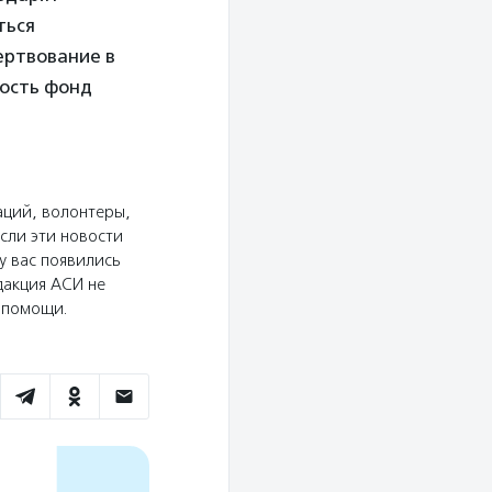
ться
ертвование в
ность фонд
аций, волонтеры,
сли эти новости
у вас появились
дакция АСИ не
ю помощи.