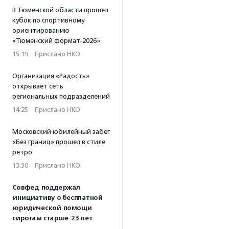
В Тюменской области прошел
кубок по спортивному
ориентированию
«Тюменский формат-2026»
15:19
·
Прислано НКО
Организация «Радость»
открывает сеть
региональных подразделений
14:25
·
Прислано НКО
Московский юбилейный забег
«Без границ» прошел в стиле
ретро
13:30
·
Прислано НКО
Совфед поддержал
инициативу о бесплатной
юридической помощи
сиротам старше 23 лет