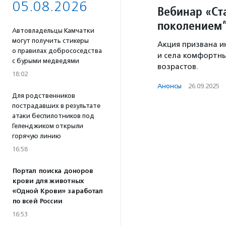
05.08.2026
Вебинар «Ст
поколением
Автовладельцы Камчатки
могут получить стикеры
Акция призвана и
о правилах добрососедства
и села комфортны
с бурыми медведями
возрастов.
18:02
Анонсы
·
26.09.2025
·
Для родственников
пострадавших в результате
атаки беспилотников под
Геленджиком открыли
горячую линию
16:58
Портал поиска доноров
крови для животных
«Одной Крови» заработал
по всей России
16:53