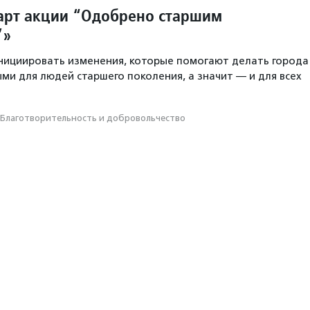
арт акции “Одобрено старшим
”»
нициировать изменения, которые помогают делать города
ми для людей старшего поколения, а значит — и для всех
Благотвори­тель­ность и доброволь­чест­во