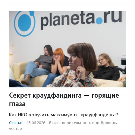
Секрет краудфандинга — горящие
глаза
Как НКО получить максимум от краудфандинга?
Статьи
·
15.06.2026
·
Благотвори­тель­ность и доброволь­
чест­во