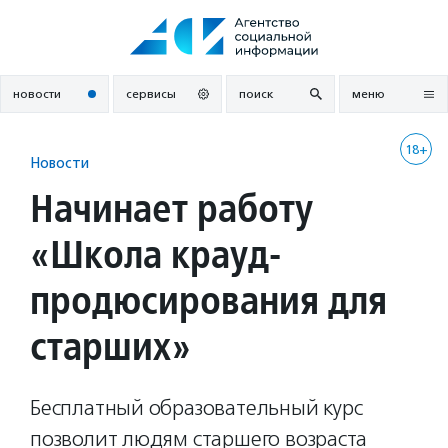
Перейти
к
содержанию
новости
сервисы
поиск
меню
18+
Новости
Начинает работу
«Школа крауд-
продюсирования для
старших»
Бесплатный образовательный курс
позволит людям старшего возраста