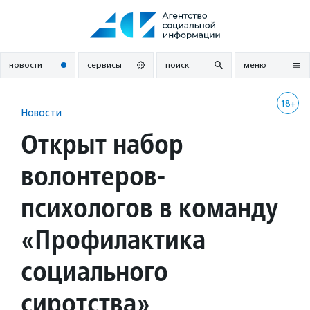
Перейти
к
содержанию
новости
сервисы
поиск
меню
18+
Новости
Открыт набор
волонтеров-
психологов в команду
«Профилактика
социального
сиротства»