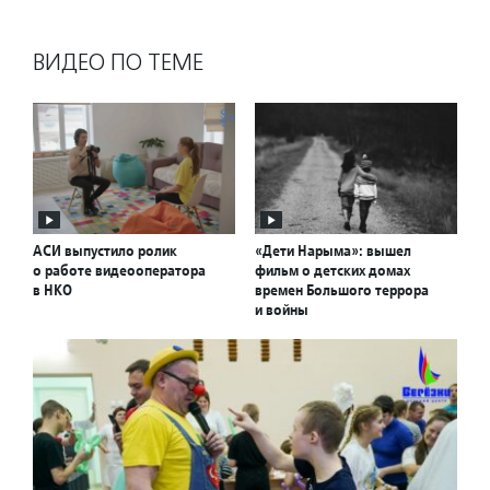
ВИДЕО ПО ТЕМЕ
АСИ выпустило ролик
«Дети Нарыма»: вышел
о работе видеооператора
фильм о детских домах
в НКО
времен Большого террора
и войны