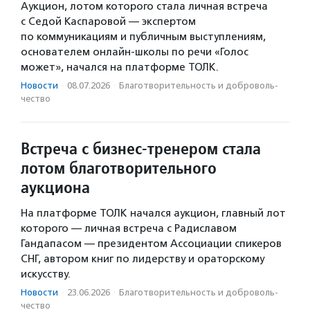
Аукцион, лотом которого стала личная встреча
с Седой Каспаровой — экспертом
по коммуникациям и публичным выступлениям,
основателем онлайн-школы по речи «Голос
может», начался на платформе ТОЛК.
Новости
·
08.07.2026
·
Благотвори­тель­ность и доброволь­
чест­во
Встреча с бизнес-тренером стала
лотом благотворительного
аукциона
На платформе ТОЛК начался аукцион, главный лот
которого — личная встреча с Радиславом
Гандапасом — президентом Ассоциации спикеров
СНГ, автором книг по лидерству и ораторскому
искусству.
Новости
·
23.06.2026
·
Благотвори­тель­ность и доброволь­
чест­во