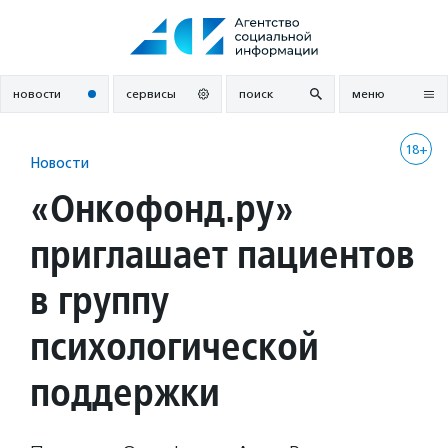
Перейти
к
содержанию
новости
сервисы
поиск
меню
18+
Новости
«Онкофонд.ру»
приглашает пациентов
в группу
психологической
поддержки