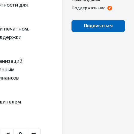
отности для
Поддержать нас
Подписаться
и печатном.
оддержки
ганизаций
венным
инансов
едителем