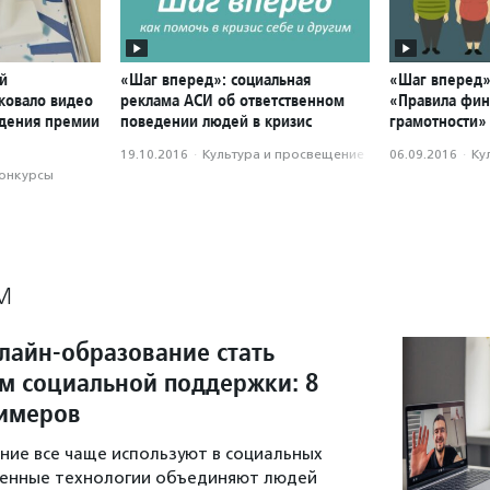
й
«Шаг вперед»: социальная
«Шаг вперед»
ковало видео
реклама АСИ об ответственном
«Правила фин
ждения премии
поведении людей в кризис
грамотности»
19.10.2016
·
Культура и просвещение
06.09.2016
·
Ку
конкурсы
М
лайн-образование стать
м социальной поддержки: 8
имеров
ие все чаще используют в социальных
менные технологии объединяют людей