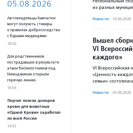
Региональный сб
05.08.2026
из разных муници
Автовладельцы Камчатки
Новости
·
10.06.2026
могут получить стикеры
о правилах добрососедства
с бурыми медведями
Вышел сборн
18:02
VI Всеросси
каждого»
Для родственников
пострадавших в результате
VI Всероссийская
атаки беспилотников под
Геленджиком открыли
«Ценность каждо
горячую линию
семьи» состоялась
16:58
Новости
·
03.06.2026
Портал поиска доноров
крови для животных
«Одной Крови» заработал
по всей России
16:53