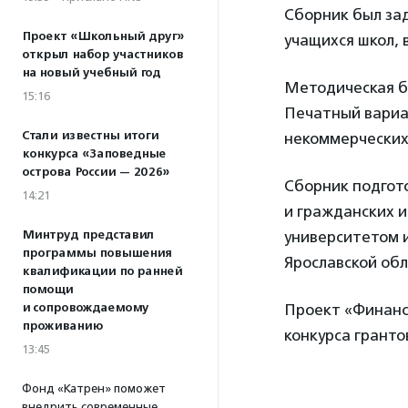
Сборник был за
Проект «Школьный друг»
учащихся школ, 
открыл набор участников
на новый учебный год
Методическая б
15:16
Печатный вариа
Стали известны итоги
некоммерческих
конкурса «Заповедные
острова России — 2026»
Сборник подгот
14:21
и гражданских и
Минтруд представил
университетом 
программы повышения
Ярославской обл
квалификации по ранней
помощи
и сопровождаемому
Проект «Финанс
проживанию
конкурса гранто
13:45
Фонд «Катрен» поможет
внедрить современные