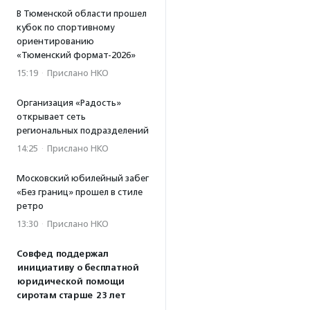
В Тюменской области прошел
кубок по спортивному
ориентированию
«Тюменский формат-2026»
15:19
·
Прислано НКО
Организация «Радость»
открывает сеть
региональных подразделений
14:25
·
Прислано НКО
Московский юбилейный забег
«Без границ» прошел в стиле
ретро
13:30
·
Прислано НКО
Совфед поддержал
инициативу о бесплатной
юридической помощи
сиротам старше 23 лет