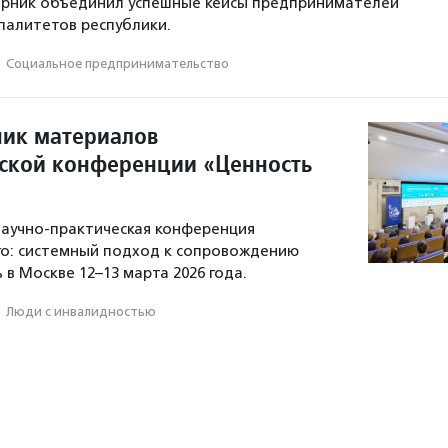
орник объединил успешные кейсы предпринимателей
палитетов республики.
·
Социальное предпри­нима­тель­ство
ик материалов
йской конференции «Ценность
 научно-практическая конференция
го: системный подход к сопровождению
 в Москве 12–13 марта 2026 года.
·
Люди с инвалидностью