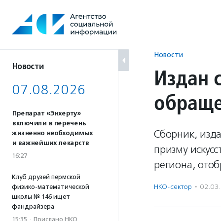
Перейти
к
содержанию
Новости
Новости
Издан 
07.08.2026
обраще
Препарат «Энхерту»
включили в перечень
Сборник, изд
жизненно необходимых
и важнейших лекарств
призму искус
16:27
региона, отоб
Клуб друзей пермской
НКО-сектор
·
02.03
физико-математической
школы № 146 ищет
фандрайзера
15:35
·
Прислано НКО