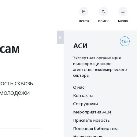
лента
поиск
меню
18+
осам
АСИ
Экспертная организация
и информационное
агентство некоммерческого
сектора
ость сквозь
О нас
я молодежи
Контакты
Сотрудники
Мероприятия АСИ
Прислать новость
Полезная библиотека
Наши издания