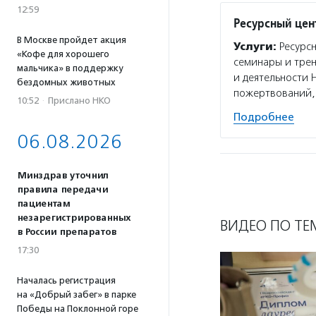
12:59
Ресурсный цен
В Москве пройдет акция
Услуги:
Ресурсн
«Кофе для хорошего
семинары и трен
мальчика» в поддержку
и деятельности 
бездомных животных
пожертвований,
10:52
·
Прислано НКО
Подробнее
06.08.2026
Минздрав уточнил
правила передачи
пациентам
незарегистрированных
ВИДЕО ПО ТЕ
в России препаратов
17:30
Началась регистрация
на «Добрый забег» в парке
Победы на Поклонной горе