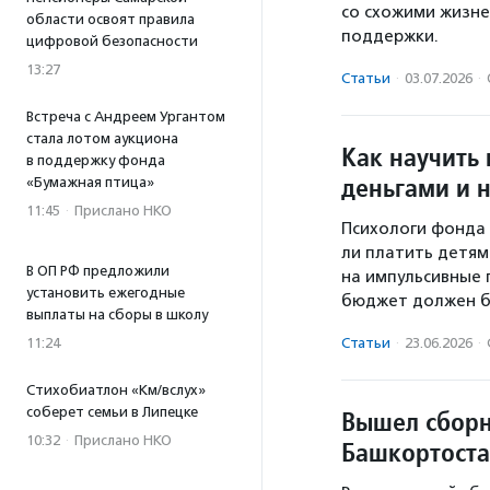
со схожими жизн
области освоят правила
поддержки.
цифровой безопасности
13:27
Статьи
·
03.07.2026
·
Встреча с Андреем Ургантом
стала лотом аукциона
Как научить
в поддержку фонда
деньгами и н
«Бумажная птица»
11:45
·
Прислано НКО
Психологи фонда 
ли платить детям
В ОП РФ предложили
на импульсивные 
установить ежегодные
бюджет должен б
выплаты на сборы в школу
11:24
Статьи
·
23.06.2026
·
Стихобиатлон «Км/вслух»
соберет семьи в Липецке
Вышел сборн
10:32
·
Прислано НКО
Башкортост