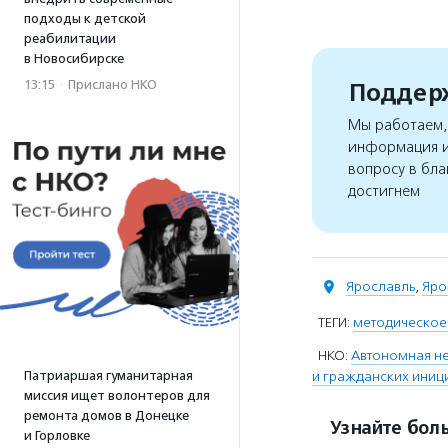
подходы к детской
реабилитации
в Новосибирске
13:15
·
Прислано НКО
Поддерж
Мы работаем, 
информация и
вопросу в бла
достигнем
Ярославль
,
Яро
ТЕГИ:
методическое
НКО:
Автономная н
Патриаршая гуманитарная
и гражданских иници
миссия ищет волонтеров для
ремонта домов в Донецке
Узнайте боль
и Горловке