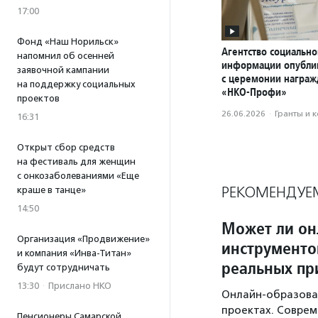
17:00
Фонд «Наш Норильск»
Агентство социально
напомнил об осенней
информации опубли
заявочной кампании
с церемонии награ
на поддержку социальных
«НКО-Профи»
проектов
26.06.2026
·
Гранты и 
16:31
Открыт сбор средств
на фестиваль для женщин
с онкозаболеваниями «Еще
РЕКОМЕНДУЕ
краше в танце»
14:50
Может ли он
Организация «Продвижение»
инструменто
и компания «Инва-Титан»
реальных пр
будут сотрудничать
13:30
·
Прислано НКО
Онлайн-образован
проектах. Совре
Пенсионеры Самарской