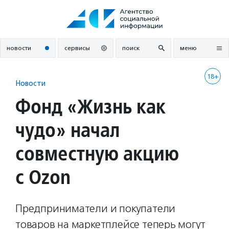
Перейти
к
содержанию
новости
сервисы
поиск
меню
18+
Новости
Фонд «Жизнь как
чудо» начал
совместную акцию
с Ozon
Предприниматели и покупатели
товаров на маркетплейсе теперь могут