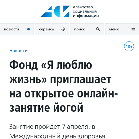
Перейти
к
содержанию
новости
сервисы
поиск
меню
18+
Новости
Фонд «Я люблю
жизнь» приглашает
на открытое онлайн-
занятие йогой
Занятие пройдет 7 апреля, в
Международный день здоровья.