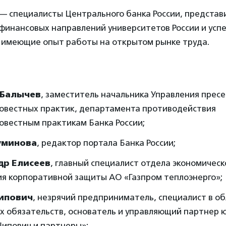
— специалисты Центрального банка России, представ
финансовых направлений университетов России и усп
 имеющие опыт работы на открытом рынке труда.
 Балычев
, заместитель начальника Управления прес
овестных практик, департамента противодействия
овестным практикам Банка России;
уминова
, редактор портала Банка России;
др Елисеев
, главный специалист отдела экономичес
ия корпоративной защиты АО «Газпром теплоэнерго»;
ипович
, незрячий предприниматель, специалист в о
х обязательств, основатель и управляющий партнер 
Шипович и партнеры»;