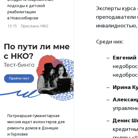
подходы к детской
Эксперты курса 
реабилитации
преподаватели 
в Новосибирске
инвалидностью,
13:15
·
Прислано НКО
Среди них:
Евгений
недоброс
недоброс
Ирина К
Алексан
управлен
Патриаршая гуманитарная
Денис Ш
миссия ищет волонтеров для
ремонта домов в Донецке
кредитны
и Горловке
группы «