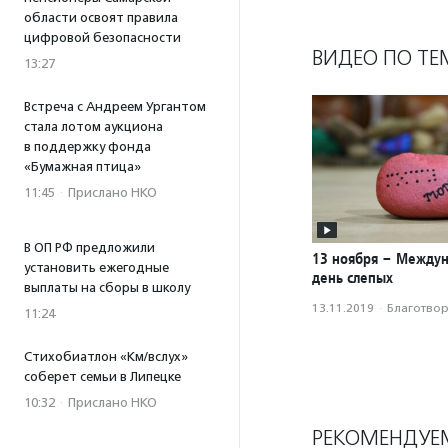
области освоят правила
цифровой безопасности
ВИДЕО ПО ТЕ
13:27
Встреча с Андреем Ургантом
стала лотом аукциона
в поддержку фонда
«Бумажная птица»
11:45
·
Прислано НКО
В ОП РФ предложили
13 ноября – Между
установить ежегодные
день слепых
выплаты на сборы в школу
13.11.2019
·
Благотвори
11:24
Стихобиатлон «Км/вслух»
соберет семьи в Липецке
10:32
·
Прислано НКО
РЕКОМЕНДУЕ