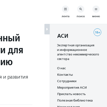
лента
поиск
меню
18+
нный
АСИ
и для
Экспертная организация
и информационное
агентство некоммерческого
нию
сектора
О нас
Контакты
я и развития
Сотрудники
Мероприятия АСИ
Прислать новость
Полезная библиотека
Наши издания