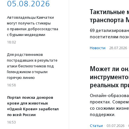
05.08.2026
Тактильные 
Автовладельцы Камчатки
транспорта 
могут получить стикеры
о правилах добрососедства
69 детализирован
с бурыми медведями
посетителям позн
18:02
Новости
·
28.07.2026
Для родственников
пострадавших в результате
атаки беспилотников под
Может ли он
Геленджиком открыли
инструменто
горячую линию
реальных пр
16:58
Онлайн-образован
Портал поиска доноров
проектах. Совре
крови для животных
со схожими жизн
«Одной Крови» заработал
поддержки.
по всей России
16:53
Статьи
·
03.07.2026
·