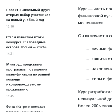
Курс — часть пр
Проект «Школьный друг»
открыл набор участников
финансовой кул
на новый учебный год
мошенников.
15:16
Он включает в с
Стали известны итоги
конкурса «Заповедные
острова России — 2026»
личные ф
14:21
защита о
Минтруд представил
накоплени
программы повышения
квалификации по ранней
типы и фо
помощи
и сопровождаемому
проживанию
Курс разработал
13:45
невизуальной до
более 200 челов
Фонд «Катрен» поможет
внедрить современные