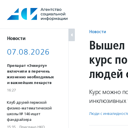
Перейти
к
содержанию
Новости
Новости
Вышел 
07.08.2026
курс п
Препарат «Энхерту»
людей 
включили в перечень
жизненно необходимых
и важнейших лекарств
16:27
Курс можно п
инклюзивных 
Клуб друзей пермской
физико-математической
Люди с инвалидност
школы № 146 ищет
фандрайзера
15:35
·
Прислано НКО