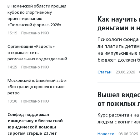
В Тюменской области прошел
кубок по спортивному
Как научить
ориентированию
«Тюменский формат-2026»
деньгами и н
15:19
·
Прислано НКО
Психологи фонда 
ли платить детям
Организация «Радость»
открывает сеть
на импульсивные 
региональных подразделений
бюджет должен б
14:25
·
Прислано НКО
Статьи
·
23.06.2026
·
Московский юбилейный забег
«Без границ» прошел в стиле
Вышел видео
ретро
от пожилых 
13:30
·
Прислано НКО
Совфед поддержал
Курс рассчитан н
инициативу о бесплатной
людям с когнити
юридической помощи
сиротам старше 23 лет
Новости
·
03.06.2026