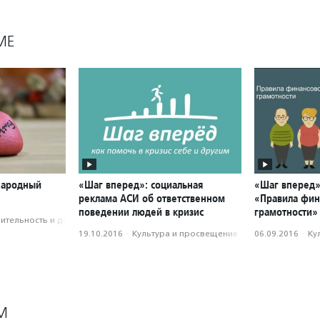
МЕ
народный
«Шаг вперед»: социальная
«Шаг вперед»
реклама АСИ об ответственном
«Правила фин
поведении людей в кризис
грамотности»
­тель­ность и доброволь­чест­во
19.10.2016
·
Культура и просвещение
06.09.2016
·
Ку
М