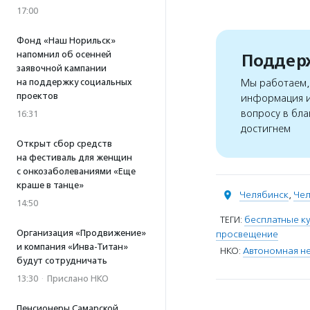
17:00
Фонд «Наш Норильск»
напомнил об осенней
Поддерж
заявочной кампании
на поддержку социальных
Мы работаем, 
проектов
информация и
вопросу в бла
16:31
достигнем
Открыт сбор средств
на фестиваль для женщин
с онкозаболеваниями «Еще
краше в танце»
Челябинск
,
Чел
14:50
ТЕГИ:
бесплатные к
Организация «Продвижение»
просвещение
и компания «Инва-Титан»
НКО:
Автономная не
будут сотрудничать
13:30
·
Прислано НКО
Пенсионеры Самарской