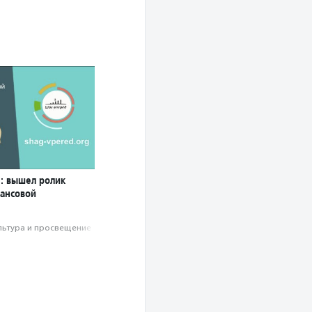
: вышел ролик
ансовой
льтура и просвещение