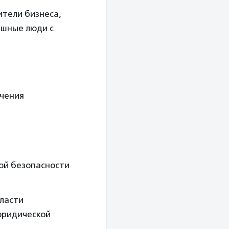
ители бизнеса,
ешные люди с
ечения
кой безопасности
бласти
юридической