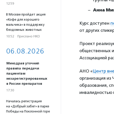
12:59
Анна Ми
В Москве пройдет акция
«Кофе для хорошего
Курс доступен
п
мальчика» в поддержку
бездомных животных
от других спике
10:52
·
Прислано НКО
Проект реализуе
06.08.2026
общественных и
Ассоциацией ра
Минздрав уточнил
правила передачи
АНО «
Центр вне
пациентам
организация из
незарегистрированных
в России препаратов
образования, сп
17:30
инвалидностью 
Началась регистрация
на «Добрый забег» в парке
Победы на Поклонной горе