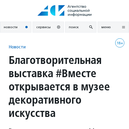
Перейти
к
содержанию
новости
сервисы
поиск
меню
18+
Новости
Благотворительная
выставка #Вместе
открывается в музее
декоративного
искусства