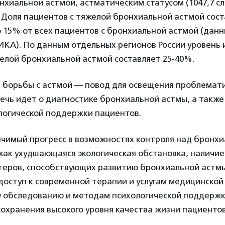
нхиальной астмой, астматическим статусом (1047,7 сл
. Доля пациентов c тяжелой бронхиальной астмой сос
 15% от всех пациентов с бронхиальной астмой (дан
ИКА). По данным отдельных регионов России уровень
елой бронхиальной астмой составляет 25-40%.
 борьбы с астмой — повод для освещения проблемати
ечь идет о диагностике бронхиальной астмы, а также
логической поддержки пациентов.
ачимый прогресс в возможностях контроля над бронхи
как ухудшающаяся экологическая обстановка, наличи
ггеров, способствующих развитию бронхиальной астмы
доступ к современной терапии и услугам медицинской
 обследованию и методам психологической поддержк
охранения высокого уровня качества жизни пациентов