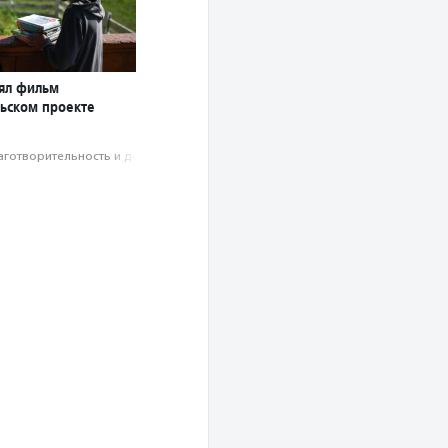
ял фильм
льском проекте
аготвори­тель­ность и доброволь­чест­во