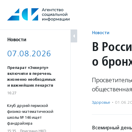
Перейти
к
содержанию
Новости
Новости
В Росс
07.08.2026
о брон
Препарат «Энхерту»
включили в перечень
Просветитель
жизненно необходимых
и важнейших лекарств
общественная
16:27
Здоровье
·
01.06.2
Клуб друзей пермской
физико-математической
школы № 146 ищет
фандрайзера
Всемирный день 
15:35
·
Прислано НКО