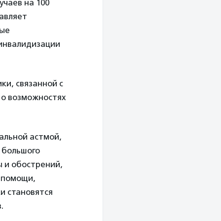
учаев на 100
тавляет
ные
 инвалидизации
ки, связанной с
 о возможностях
альной астмой,
е большого
 и обострений,
 помощи,
и становятся
.