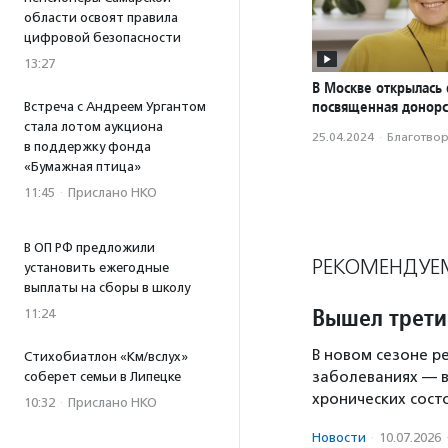
области освоят правила
цифровой безопасности
13:27
В Москве открылась 
посвященная донорс
Встреча с Андреем Ургантом
стала лотом аукциона
25.04.2024
·
Благотвори
в поддержку фонда
«Бумажная птица»
11:45
·
Прислано НКО
В ОП РФ предложили
РЕКОМЕНДУЕ
установить ежегодные
выплаты на сборы в школу
Вышел третий
11:24
В новом сезоне р
Стихобиатлон «Км/вслух»
заболеваниях — в
соберет семьи в Липецке
хронических сост
10:32
·
Прислано НКО
Новости
·
10.07.2026