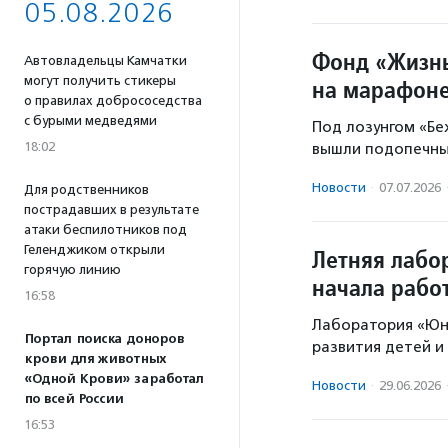
05.08.2026
Фонд «Жизнь
Автовладельцы Камчатки
могут получить стикеры
на марафоне
о правилах добрососедства
с бурыми медведями
Под лозунгом «Бе
18:02
вышли подопечны
Новости
·
07.07.2026
Для родственников
пострадавших в результате
атаки беспилотников под
Геленджиком открыли
Летняя лабо
горячую линию
начала рабо
16:58
Лаборатория «Юн
Портал поиска доноров
развития детей и
крови для животных
«Одной Крови» заработал
Новости
·
29.06.2026
по всей России
16:53