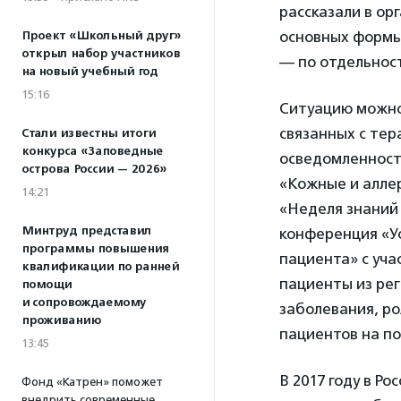
рассказали в ор
основных формы
Проект «Школьный друг»
открыл набор участников
— по отдельнос
на новый учебный год
15:16
Ситуацию можно
связанных с тер
Стали известны итоги
конкурса «Заповедные
осведомленност
острова России — 2026»
«Кожные и алле
14:21
«Неделя знаний 
Минтруд представил
конференция «У
программы повышения
пациента» с уча
квалификации по ранней
пациенты из рег
помощи
и сопровождаемому
заболевания, ро
проживанию
пациентов на по
13:45
В 2017 году в Р
Фонд «Катрен» поможет
внедрить современные