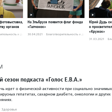
фотовыставка,
На Эльбрусе появится флаг фонда
Юрий Дудь сн
тву органов
«Галчонок»
о просветите
«Кружок»
­тель­ность и доброволь­чест­во
30.04.2021
·
Благотвори­тель­ность и доброволь­чест­во
31.03.2021
·
Бл
М
 сезон подкаста «Голос Е.В.А.»
ечь идет о физической активности при социально значимых
ирусных гепатитах, сахарном диабете, онкологии и других
ояниях.
·
Здоровье