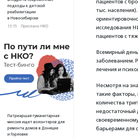
пациентов с бро
подходы к детской
тыс. населения)
реабилитации
в Новосибирске
ориентировочно
13:15
·
Прислано НКО
исследования Н
пациентов с тяж
Всемирный день
заболеванием. Р
лечения и психо
Несмотря на зн
такие факторы, 
количества три
недостаточный 
Патриаршая гуманитарная
своевременному
миссия ищет волонтеров для
барьерами для с
ремонта домов в Донецке
и Горловке