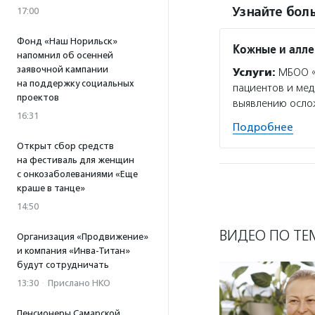
Узнайте боль
17:00
Фонд «Наш Норильск»
Кожные и алле
напомнил об осенней
заявочной кампании
Услуги:
МБОО «
на поддержку социальных
пациентов и ме
проектов
выявлению осло
16:31
Подробнее
Открыт сбор средств
на фестиваль для женщин
с онкозаболеваниями «Еще
краше в танце»
14:50
ВИДЕО ПО ТЕ
Организация «Продвижение»
и компания «Инва-Титан»
будут сотрудничать
13:30
·
Прислано НКО
Пенсионеры Самарской