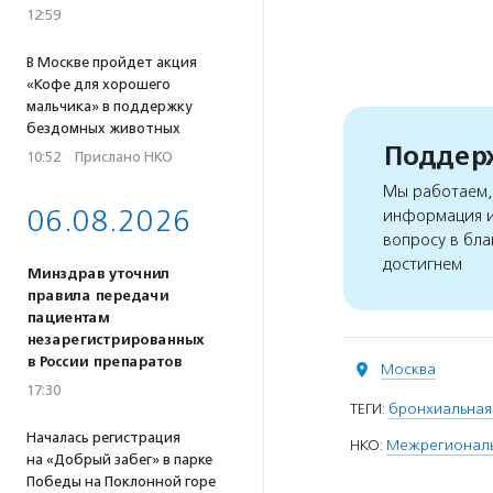
12:59
В Москве пройдет акция
«Кофе для хорошего
мальчика» в поддержку
бездомных животных
Поддерж
10:52
·
Прислано НКО
Мы работаем, 
06.08.2026
информация и
вопросу в бла
достигнем
Минздрав уточнил
правила передачи
пациентам
незарегистрированных
в России препаратов
Москва
17:30
ТЕГИ:
бронхиальная
Началась регистрация
НКО:
Межрегиональн
на «Добрый забег» в парке
Победы на Поклонной горе