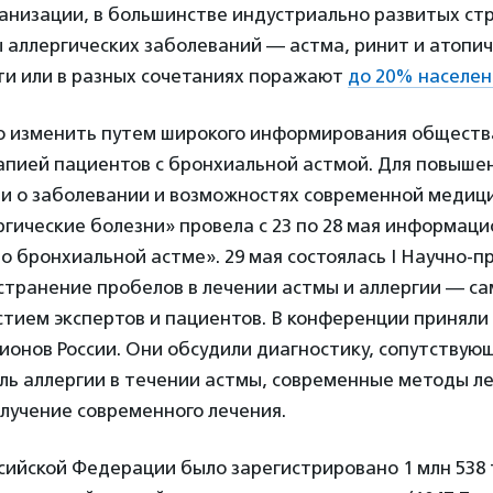
ганизации, в большинстве индустриально развитых ст
 аллергических заболеваний — астма, ринит и атопи
ти или в разных сочетаниях поражают
до 20% населен
 изменить путем широкого информирования общества
апией пациентов с бронхиальной астмой. Для повыше
и о заболевании и возможностях современной медиц
ргические болезни» провела с 23 по 28 мая информа
о бронхиальной астме». 29 мая состоялась I Научно-п
странение пробелов в лечении астмы и аллергии — са
стием экспертов и пациентов. В конференции приняли
ионов России. Они обсудили диагностику, сопутствую
ль аллергии в течении астмы, современные методы ле
лучение современного лечения.
оссийской Федерации было зарегистрировано 1 млн 538 