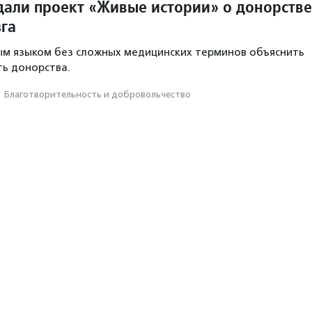
здали проект «Живые истории» о донорстве
зга
ым языком без сложных медицинских терминов объяснить
ь донорства.
·
Благотвори­тель­ность и доброволь­чест­во