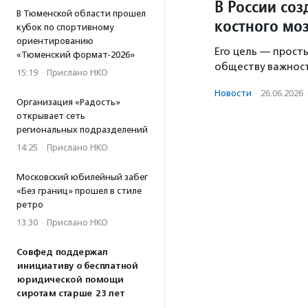
В России со
В Тюменской области прошел
костного мо
кубок по спортивному
ориентированию
Его цель — прост
«Тюменский формат-2026»
обществу важност
15:19
·
Прислано НКО
Новости
·
26.06.2026
Организация «Радость»
открывает сеть
региональных подразделений
14:25
·
Прислано НКО
Московский юбилейный забег
«Без границ» прошел в стиле
ретро
13:30
·
Прислано НКО
Совфед поддержал
инициативу о бесплатной
юридической помощи
сиротам старше 23 лет