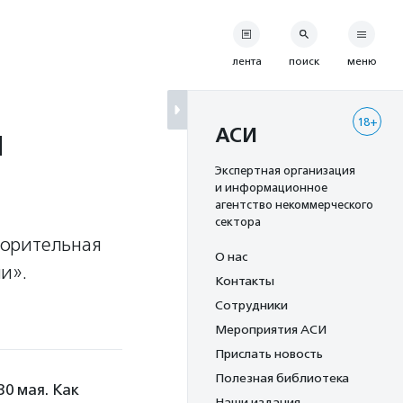
лента
поиск
меню
18+
й
АСИ
Экспертная организация
и информационное
агентство некоммерческого
сектора
ворительная
О нас
и».
Контакты
Сотрудники
Мероприятия АСИ
Прислать новость
Полезная библиотека
0 мая. Как
Наши издания