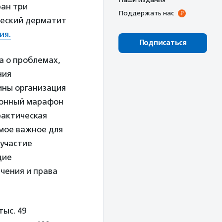
ран три
Поддержать нас
ческий дерматит
ия.
Подписаться
 о проблемах,
ния
ины организация
ционный марафон
рактическая
мое важное для
 участие
щие
чения и права
тыс. 49