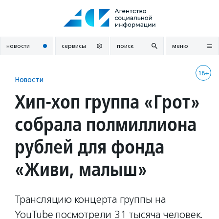
Перейти
к
содержанию
новости
сервисы
поиск
меню
18+
Новости
Хип-хоп группа «Грот»
собрала полмиллиона
рублей для фонда
«Живи, малыш»
Трансляцию концерта группы на
YouTube посмотрели 31 тысяча человек.