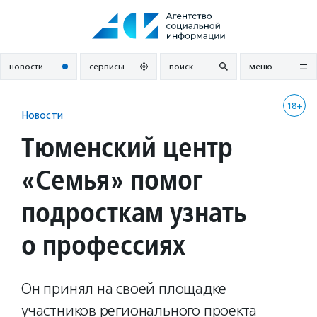
Перейти
к
содержанию
новости
сервисы
поиск
меню
18+
Новости
Тюменский центр
«Семья» помог
подросткам узнать
о профессиях
Он принял на своей площадке
участников регионального проекта