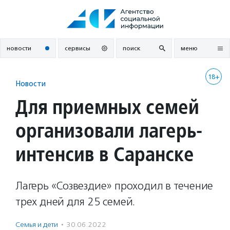
Перейти
к
содержанию
новости
сервисы
поиск
меню
18+
Новости
Для приемных семей
организовали лагерь-
интенсив в Саранске
Лагерь «Созвездие» проходил в течение
трех дней для 25 семей.
Семья и дети
·
30.06.2022