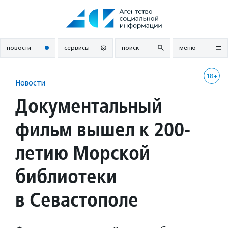
Перейти
к
содержанию
новости
сервисы
поиск
меню
18+
Новости
Документальный
фильм вышел к 200-
летию Морской
библиотеки
в Севастополе