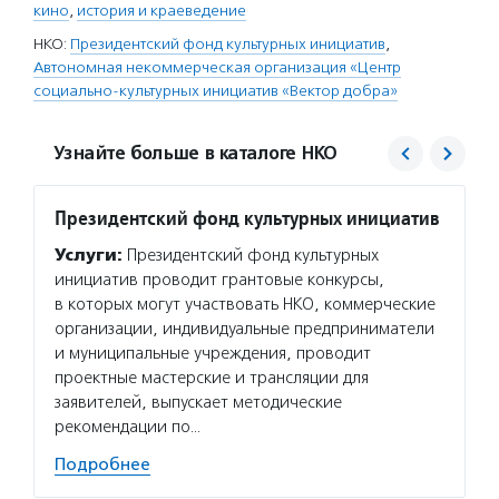
кино
,
история и краеведение
НКО:
Президентский фонд культурных инициатив
,
Автономная некоммерческая организация «Центр
социально-культурных инициатив «Вектор добра»
Узнайте больше в каталоге НКО
Президентский фонд культурных инициатив
Центр
«Вект
Услуги:
Президентский фонд культурных
Услуг
инициатив проводит грантовые конкурсы,
«Векто
в которых могут участвовать НКО, коммерческие
инфор
организации, индивидуальные предприниматели
ведет 
и муниципальные учреждения, проводит
НКО.
проектные мастерские и трансляции для
заявителей, выпускает методические
Подро
рекомендации по…
Подробнее