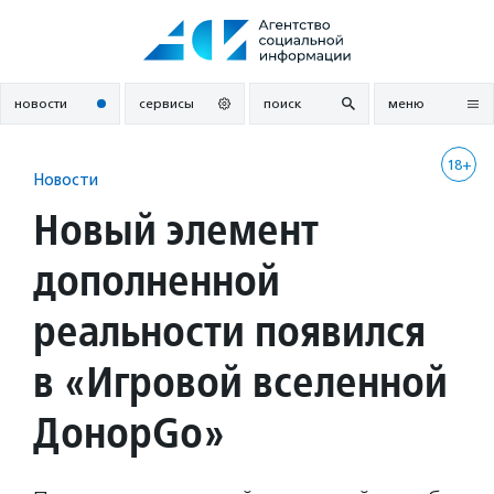
Перейти
к
содержанию
новости
сервисы
поиск
меню
18+
Новости
Новый элемент
дополненной
реальности появился
в «Игровой вселенной
ДонорGo»