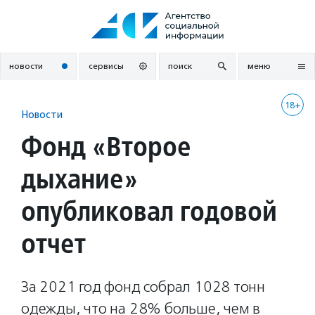
Перейти
к
содержанию
новости
сервисы
поиск
меню
18+
Новости
Фонд «Второе
дыхание»
опубликовал годовой
отчет
За 2021 год фонд собрал 1028 тонн
одежды, что на 28% больше, чем в