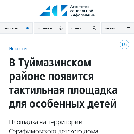
Перейти
к
содержанию
новости
сервисы
поиск
меню
18+
Новости
В Туймазинском
районе появится
тактильная площадка
для особенных детей
Площадка на территории
Серафимовского детского дома-