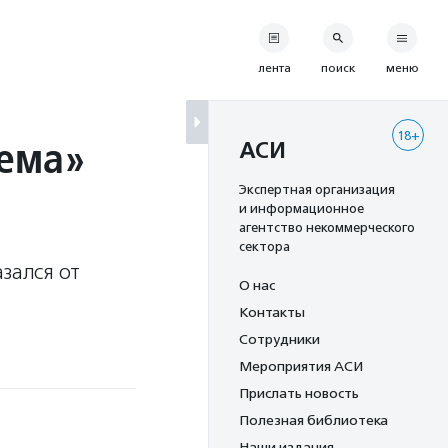
лента
поиск
меню
18+
тема»
АСИ
Экспертная организация
и информационное
агентство некоммерческого
сектора
зался от
О нас
Контакты
Сотрудники
Мероприятия АСИ
Прислать новость
Полезная библиотека
Наши издания