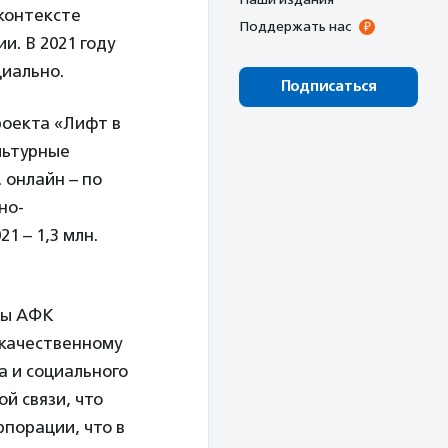
контексте
Поддержать нас
и. В 2021 году
иально.
Подписаться
роекта «Лифт в
ультурные
 онлайн – по
но-
1 – 1,3 млн.
пы АФК
 качественному
а и социального
й связи, что
порации, что в