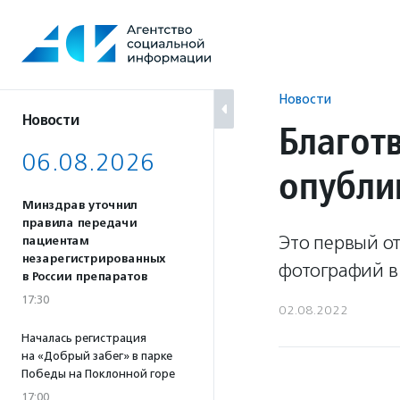
Перейти
к
содержанию
Новости
Новости
Благот
06.08.2026
опублик
Минздрав уточнил
правила передачи
Это первый от
пациентам
незарегистрированных
фотографий в
в России препаратов
17:30
02.08.2022
Началась регистрация
на «Добрый забег» в парке
Победы на Поклонной горе
17:00