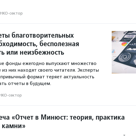
НКО-сектор
еты благотворительных
бходимость, бесполезная
ь или неизбежность
ые фонды ежегодно выпускают множество
е из них находят своего читателя. Эксперты
 привычный формат теряет актуальность
тать отчеты в будущем.
НКО-сектор
еча «Отчет в Минюст: теория, практика
 камни»