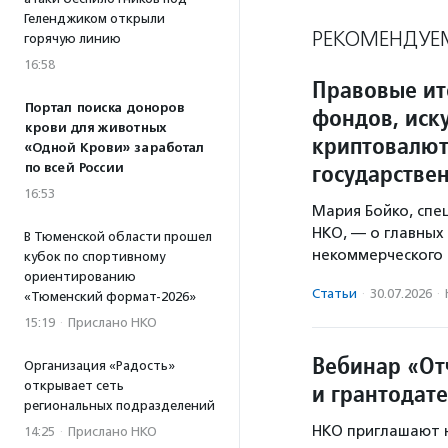
Геленджиком открыли
РЕКОМЕНДУЕ
горячую линию
16:58
Правовые ит
Портал поиска доноров
фондов, иск
крови для животных
криптовалют
«Одной Крови» заработал
государстве
по всей России
16:53
Мария Бойко, сп
НКО, — о главных
В Тюменской области прошел
некоммерческого 
кубок по спортивному
ориентированию
Статьи
·
30.07.2026
·
«Тюменский формат-2026»
15:19
·
Прислано НКО
Вебинар «От
Организация «Радость»
открывает сеть
и грантодат
региональных подразделений
НКО приглашают н
14:25
·
Прислано НКО