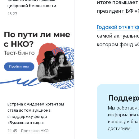
итоге повышает
цифровой безопасности
президент БФ 
13:27
Годовой отчет 
самой актуальной
котором фонд «
Поддерж
Встреча с Андреем Ургантом
Мы работаем, 
стала лотом аукциона
информация и
в поддержку фонда
вопросу в бла
«Бумажная птица»
достигнем
11:45
·
Прислано НКО