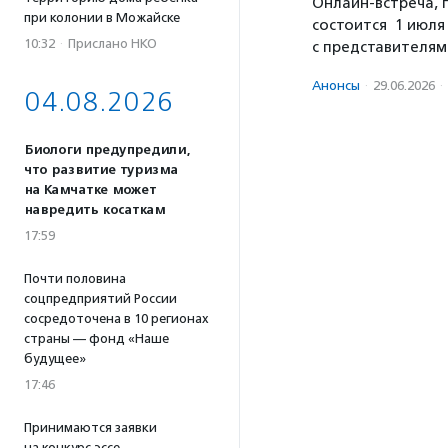
Онлайн-встреча, 
при колонии в Можайске
состоится 1 июля
10:32
·
Прислано НКО
с представителя
Анонсы
·
29.06.2026
·
04.08.2026
Биологи предупредили,
что развитие туризма
на Камчатке может
навредить косаткам
17:59
Почти половина
соцпредприятий России
сосредоточена в 10 регионах
страны — фонд «Наше
будущее»
17:46
Принимаются заявки
на конкурс эссе