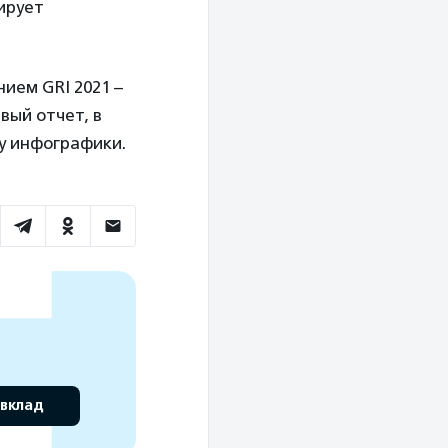
ирует
нием GRI 2021 –
рвый отчет, в
у инфографики.
 вклад