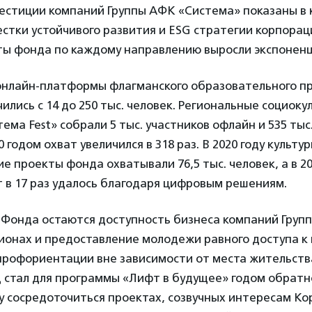
естиции компаний Группы АФК «Система» показаны в 
стки устойчивого развития и ESG стратегии корпораци
ы фонда по каждому направлению выросли экспоненц
 онлайн-платформы флагманского образовательного п
ились с 14 до 250 тыс. человек. Региональные социок
ема Fest» собрали 5 тыс. участников офлайн и 535 тыс.
 годом охват увеличился в 318 раз. В 2020 году культур
е проекты фонда охватывали 76,5 тыс. человек, а в 202
 в 17 раз удалось благодаря цифровым решениям.
Фонда остаются доступность бизнеса компаний Груп
ионах и предоставление молодежи равного доступа к
профориентации вне зависимости от места жительств
од стал для программы «Лифт в будущее» годом обратно
 сосредоточиться проектах, созвучных интересам Кор