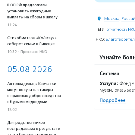
В ОП РФ предложили
установить ежегодные
выплаты на сборы в школу
Москва
,
Росси
11:24
ТЕГИ:
отчетность НК
Стихобиатлон «Км/вслух»
НКО:
Благотворите
соберет семьи в Липецке
10:32
·
Прислано НКО
Узнайте боль
05.08.2026
Система
Услуги:
Фонд «
Автовладельцы Камчатки
могут получить стикеры
музеи, оказывае
о правилах добрососедства
Подробнее
с бурыми медведями
18:02
Для родственников
пострадавших в результате
атаки беспилотников под