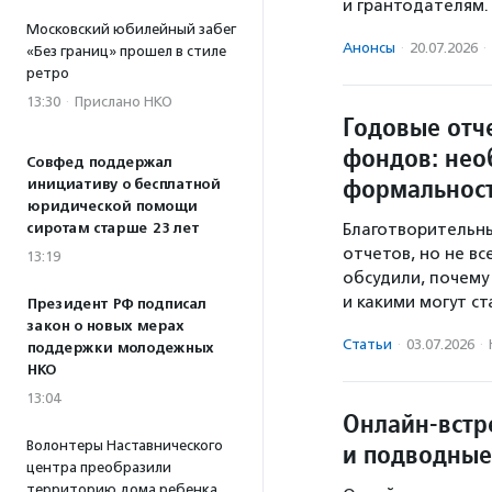
и грантодателям.
Московский юбилейный забег
Анонсы
·
20.07.2026
·
«Без границ» прошел в стиле
ретро
13:30
·
Прислано НКО
Годовые отч
фондов: нео
Совфед поддержал
формальност
инициативу о бесплатной
юридической помощи
сиротам старше 23 лет
Благотворительн
отчетов, но не вс
13:19
обсудили, почему
и какими могут с
Президент РФ подписал
закон о новых мерах
Статьи
·
03.07.2026
·
поддержки молодежных
НКО
13:04
Онлайн-встр
Волонтеры Наставнического
и подводные
центра преобразили
территорию дома ребенка