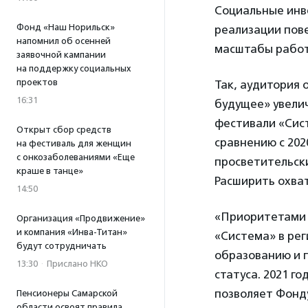
Социальные инв
Фонд «Наш Норильск»
реализации пове
напомнил об осенней
масштабы работ
заявочной кампании
на поддержку социальных
проектов
Так, аудитория
16:31
будущее» увелич
фестивали «Сист
Открыт сбор средств
сравнению с 2020
на фестиваль для женщин
с онкозаболеваниями «Еще
просветительски
краше в танце»
Расширить охват
14:50
«Приоритетами 
Организация «Продвижение»
и компания «Инва-Титан»
«Система» в рег
будут сотрудничать
образованию и 
13:30
·
Прислано НКО
статуса. 2021 г
позволяет Фонду
Пенсионеры Самарской
области освоят правила