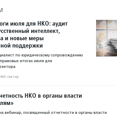
М
оги июля для НКО: аудит
усственный интеллект,
а и новые меры
нной поддержки
ециалист по юридическому сопровождению
 правовых итогах июля для
сектора.
НКО-сектор
четность НКО в органы власти
елям»
а вебинар, посвященный отчетности в органы власти