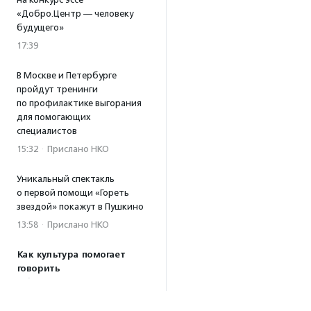
«Добро.Центр — человеку
будущего»
17:39
В Москве и Петербурге
пройдут тренинги
по профилактике выгорания
для помогающих
специалистов
15:32
·
Прислано НКО
Уникальный спектакль
о первой помощи «Гореть
звездой» покажут в Пушкино
13:58
·
Прислано НКО
Как культура помогает
говорить
о благотворительности:
итоги второго «Теплого
вечера с Кольским»