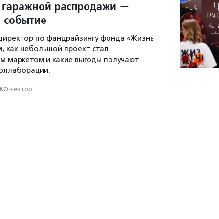
о гаражной распродажи —
 событие
 директор по фандрайзингу фонда «Жизнь
м, как небольшой проект стал
м маркетом и какие выгоды получают
коллаборации.
КО-сектор