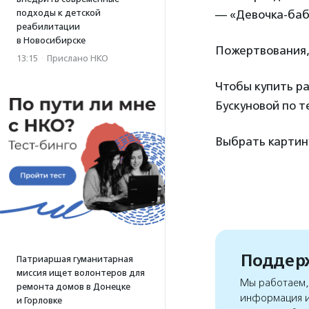
подходы к детской
— «Девочка-бабо
реабилитации
в Новосибирске
Пожертвования,
13:15
·
Прислано НКО
Чтобы купить ра
Бускуновой по те
Выбрать карти
Поддерж
Патриаршая гуманитарная
миссия ищет волонтеров для
Мы работаем, 
ремонта домов в Донецке
информация и
и Горловке