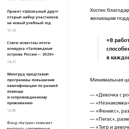
Хоспис благода
Проект «Школьный друг»
открыл набор участников
желающим подде
на новый учебный год
15:16
«В рабо
Стали известны итоги
способе
конкурса «Заповедные
острова России — 2026»
в каждо
14:21
Минтруд представил
Минимальная це
программы повышения
квалификации по ранней
помощи
— «Девочка с ро
и сопровождаемому
— «Незнакомка»,
проживанию
— «Феникс», раз
13:45
— «Пегас», разме
Фонд «Катрен» поможет
— «Тигр и девочк
внедрить современные