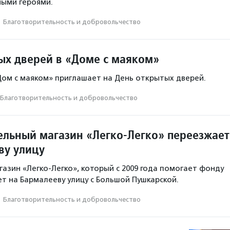
ными героями.
·
Благотвори­тель­ность и доброволь­чест­во
ых дверей в «Доме с маяком»
Дом с маяком» приглашает на День открытых дверей.
Благотвори­тель­ность и доброволь­чест­во
ельный магазин «Легко-Легко» переезжает
ву улицу
газин «Легко-Легко», который с 2009 года помогает фонду
ет на Бармалееву улицу с Большой Пушкарской.
·
Благотвори­тель­ность и доброволь­чест­во