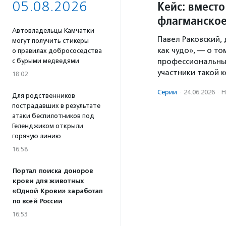
05.08.2026
Кейс: вмест
флагманское
Автовладельцы Камчатки
Павел Раковский,
могут получить стикеры
как чудо», — о то
о правилах добрососедства
с бурыми медведями
профессиональны
участники такой 
18:02
Серии
·
24.06.2026
·
Н
Для родственников
пострадавших в результате
атаки беспилотников под
Геленджиком открыли
горячую линию
16:58
Портал поиска доноров
крови для животных
«Одной Крови» заработал
по всей России
16:53