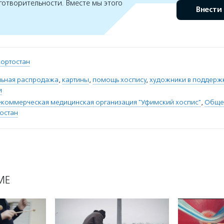
готворительности. Вместе мы этого
Внести
кортостан
льная распродажа
,
картины
,
помощь хоспису
,
художники в поддерж
и
коммерческая медицинская организация "Уфимский хоспис"
,
Общес
остан
МЕ