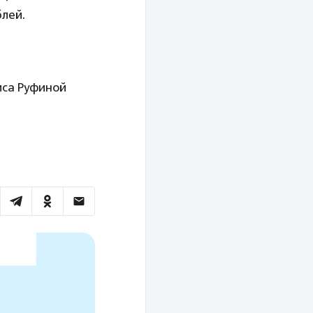
блей.
иса Руфиной