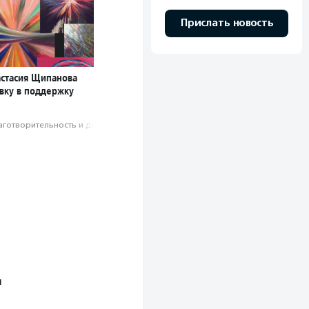
Прислать новость
стасия Щипанова
авку в поддержку
аготвори­тель­ность и доброволь­чест­во
л