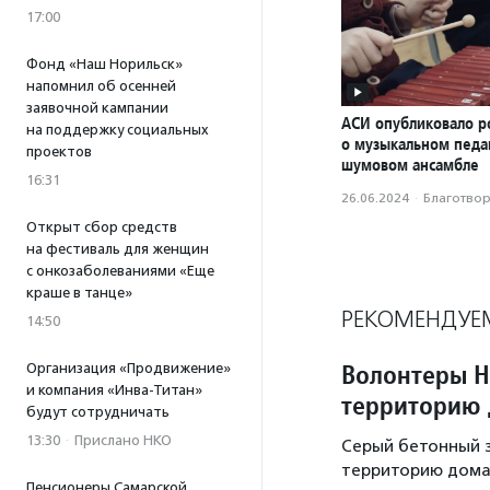
17:00
Фонд «Наш Норильск»
напомнил об осенней
заявочной кампании
АСИ опубликовало р
на поддержку социальных
о музыкальном педаг
проектов
шумовом ансамбле
16:31
26.06.2024
·
Благотвори
Открыт сбор средств
на фестиваль для женщин
с онкозаболеваниями «Еще
краше в танце»
РЕКОМЕНДУЕ
14:50
Волонтеры Н
Организация «Продвижение»
и компания «Инва-Титан»
территорию 
будут сотрудничать
13:30
·
Прислано НКО
Серый бетонный з
территорию дома 
Пенсионеры Самарской