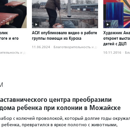
олик
АСИ опубликовало видео о работе
Художник Ана
оге и его
группы помощи из Курска
откроет выст
детей с ДЦП
11.06.2024
·
Благотвори­тель­ность и доброволь­чест­во
­тель­ность и доброволь­чест­во
10.11.2016
·
Бл
М
аставнического центра преобразили
дома ребенка при колонии в Можайске
абор с колючей проволокой, который долгие годы окружа
ребенка, превратился в яркое полотно с животными,