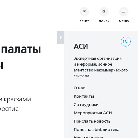
лента
поиск
меню
18+
 палаты
АСИ
ы
Экспертная организация
и информационное
агентство некоммерческого
сектора
О нас
Контакты
 красками.
Сотрудники
хоспис.
Мероприятия АСИ
Прислать новость
Полезная библиотека
Наши издания