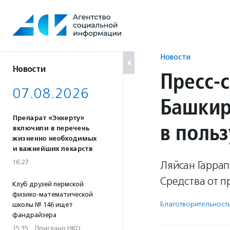
Перейти
к
содержанию
Новости
Новости
Пресс-
07.08.2026
Башкир
Препарат «Энхерту»
в польз
включили в перечень
жизненно необходимых
и важнейших лекарств
16:27
Ляйсан Гарра
Средства от п
Клуб друзей пермской
физико-математической
Благотвори­тель­ност
школы № 146 ищет
фандрайзера
15:35
·
Прислано НКО