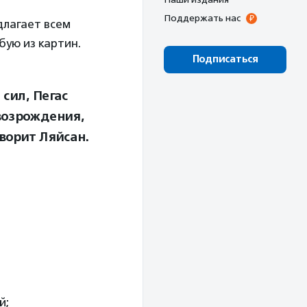
Поддержать нас
длагает всем
ую из картин.
Подписаться
сил, Пегас
возрождения,
ворит Ляйсан.
й;