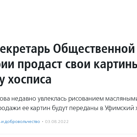
секретарь Общественной
ии продаст свои картин
у хосписа
пова недавно увлеклась рисованием масляными
родажи ее картин будут переданы в Уфимский 
ь и доброволь­чест­во
·
03.08.2022