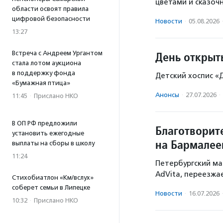
цветами и сказоч
области освоят правила
цифровой безопасности
Новости
·
05.08.2026
13:27
Встреча с Андреем Ургантом
День открыт
стала лотом аукциона
в поддержку фонда
Детский хоспис «
«Бумажная птица»
Анонсы
·
27.07.2026
·
11:45
·
Прислано НКО
В ОП РФ предложили
Благотворит
установить ежегодные
на Бармалее
выплаты на сборы в школу
11:24
Петербургский ма
AdVita, переезжа
Стихобиатлон «Км/вслух»
соберет семьи в Липецке
Новости
·
16.07.2026
10:32
·
Прислано НКО