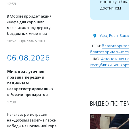
вопросу в бла
12:59
достигнем
В Москве пройдет акция
«Кофе для хорошего
мальчика» в поддержку
бездомных животных
Уфа
,
Респ. Баш
10:52
·
Прислано НКО
ТЕГИ:
благотворите
благотворительност
06.08.2026
НКО:
Автономная не
Республики Башкорт
Минздрав уточнил
правила передачи
пациентам
незарегистрированных
в России препаратов
17:30
ВИДЕО ПО ТЕ
Началась регистрация
на «Добрый забег» в парке
Победы на Поклонной горе