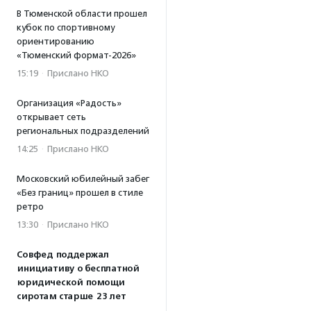
В Тюменской области прошел
кубок по спортивному
ориентированию
«Тюменский формат-2026»
15:19
·
Прислано НКО
Организация «Радость»
открывает сеть
региональных подразделений
14:25
·
Прислано НКО
Московский юбилейный забег
«Без границ» прошел в стиле
ретро
13:30
·
Прислано НКО
Совфед поддержал
инициативу о бесплатной
юридической помощи
сиротам старше 23 лет