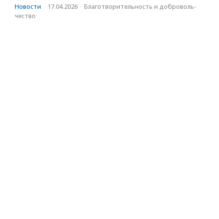
Новости
·
17.04.2026
·
Благотвори­тель­ность и доброволь­
чест­во