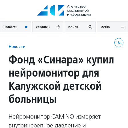
Перейти
к
содержанию
новости
сервисы
поиск
меню
18+
Новости
Фонд «Синара» купил
нейромонитор для
Калужской детской
больницы
Нейромонитор CAMINO измеряет
внутричерепное давление и