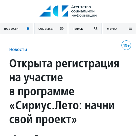
Перейти
к
содержанию
новости
сервисы
поиск
меню
18+
Новости
Открыта регистрация
на участие
в программе
«Сириус.Лето: начни
свой проект»