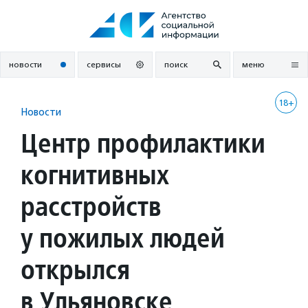
Перейти
к
содержанию
новости
сервисы
поиск
меню
18+
Новости
Центр профилактики
когнитивных
расстройств
у пожилых людей
открылся
в Ульяновске