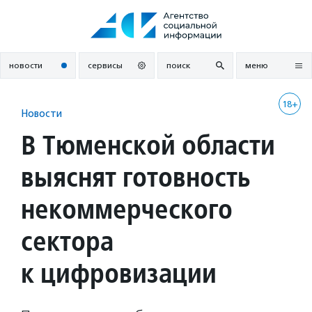
Перейти
к
содержанию
новости
сервисы
поиск
меню
18+
Новости
В Тюменской области
выяснят готовность
некоммерческого
сектора
к цифровизации