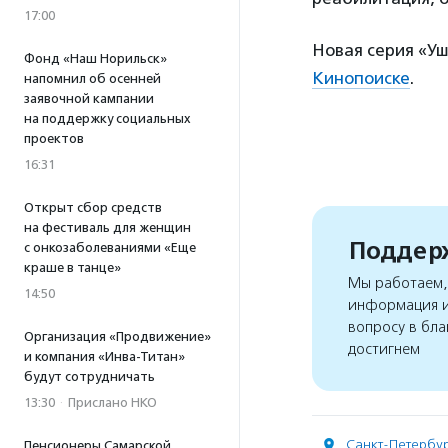
17:00
Новая серия «У
Фонд «Наш Норильск»
Кинопоиске
.
напомнил об осенней
заявочной кампании
на поддержку социальных
проектов
16:31
Открыт сбор средств
на фестиваль для женщин
Поддерж
с онкозаболеваниями «Еще
краше в танце»
Мы работаем, 
14:50
информация и
вопросу в бла
Организация «Продвижение»
достигнем
и компания «Инва-Титан»
будут сотрудничать
13:30
·
Прислано НКО
Санкт-Петербу
Пенсионеры Самарской