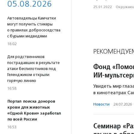
05.08.2026
25.01.2022
·
Окружающ
Автовладельцы Камчатки
могут получить стикеры
о правилах добрососедства
с бурыми медведями
18:02
РЕКОМЕНДУЕ
Для родственников
пострадавших в результате
Фонд «Помо
атаки беспилотников под
ИИ‑мультсер
Геленджиком открыли
горячую линию
Увидеть мир глаз
16:58
в кинотеатрах Са
Портал поиска доноров
Новости
·
24.07.2026
крови для животных
«Одной Крови» заработал
по всей России
Семинар «Раз
16:53