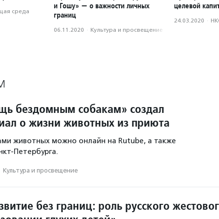
и Гошу» — о важности личных
целевой капи
ая среда
границ
24.03.2020
·
НК
06.11.2020
·
Культура и просвещение
М
щь бездомным собакам» создал
иал о жизни животных из приюта
ами животных можно онлайн на Rutube, а также
нкт-Петербурга.
·
Культура и просвещение
витие без границ: роль русского жестово