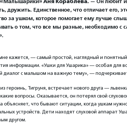
а «Малышарики»
Аня Кораблева.
— Он любит иг
ь, дружить. Единственное, что отличает его, э
тво за ушком, которое помогает ему лучше слыш
ывать о том, что все мы разные, необходимо с 
».
мне кажется, — самый простой, наглядный и понятный
тия информации. «Ушки для Ушарика» — особая для вс
й диалог с малышом на важную тему», — подчеркивае
из героинь, Тигруня, встречает нового друга — львенк
 какие вопросы. Оказывается, он потерял свой слухов
 объясняет, что бывают ситуации, когда ушкам нужно
льных устройств. Дети находят слуховой аппарат Уш
вым другом.