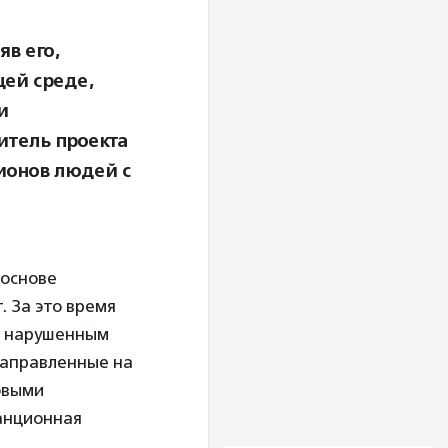
в его,
ей среде,
и
итель проекта
ионов людей с
 основе
. За это время
 с нарушенным
направленные на
овыми
анционная