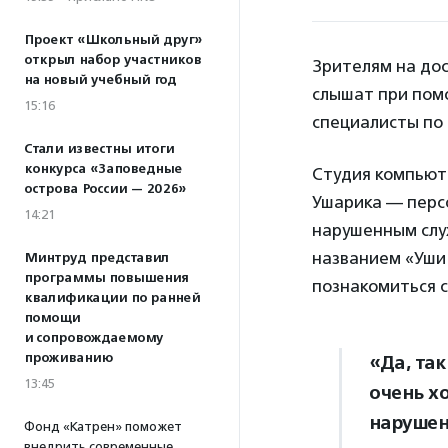
Проект «Школьный друг»
открыл набор участников
Зрителям на дос
на новый учебный год
слышат при пом
15:16
специалисты по 
Стали известны итоги
конкурса «Заповедные
Студия компьюте
острова России — 2026»
Ушарика — перс
14:21
нарушенным слу
названием «Уши 
Минтруд представил
программы повышения
познакомиться 
квалификации по ранней
помощи
и сопровождаемому
проживанию
«Да, та
13:45
очень х
нарушен
Фонд «Катрен» поможет
внедрить современные