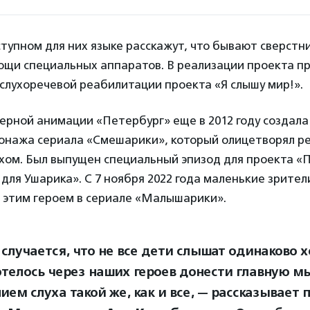
тупном для них языке расскажут, что бывают сверстн
ощи специальных аппаратов. В реализации проекта пр
слухоречевой реабилитации проекта «Я слышу мир!».
рной анимации «Петербург» еще в 2012 году создала
онажа сериала «Смешарики», который олицетворял ре
хом. Был выпущен специальный эпизод для проекта «П
для Ушарика». С 7 ноября 2022 года маленькие зрител
с этим героем в сериале «Малышарики».
к случается, что не все дети слышат одинаково 
отелось через наших героев донести главную мы
ием слуха такой же, как и все, — рассказывает