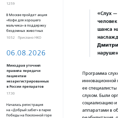
12:59
«Слух —
В Москве пройдет акция
«Кофе для хорошего
человек
мальчика» в поддержку
шанса н
бездомных животных
наслажд
10:52
·
Прислано НКО
Дмитри
06.08.2026
нарушен
Минздрав уточнил
правила передачи
Программа слухо
пациентам
инновационной п
незарегистрированных
в России препаратов
ее специалисты 
17:30
слухом. Были о
социализацию и
Началась регистрация
аппаратами в о
на «Добрый забег» в парке
Победы на Поклонной горе
реабилитация, 