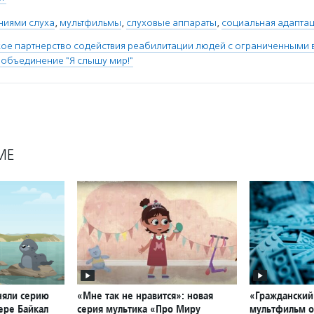
ниями слуха
,
мультфильмы
,
слуховые аппараты
,
социальная адаптац
ое партнерство содействия реабилитации людей с ограниченными
 объединение "Я слышу мир!"
МЕ
няли серию
«Мне так не нравится»: новая
«Гражданский
ере Байкал
серия мультика «Про Миру
мультфильм о 