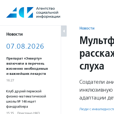
Перейти
к
содержанию
Новости
Новости
Мультф
07.08.2026
расска
Препарат «Энхерту»
слуха
включили в перечень
жизненно необходимых
и важнейших лекарств
16:27
Создатели ан
инклюзивную 
Клуб друзей пермской
физико-математической
адаптации де
школы № 146 ищет
фандрайзера
Люди с инвалидност
15:35
·
Прислано НКО