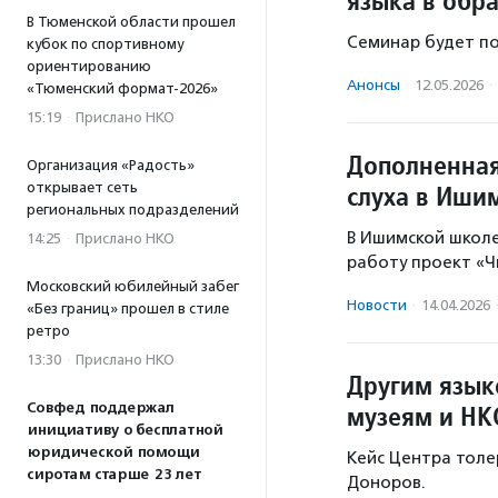
языка в обра
В Тюменской области прошел
Семинар будет по
кубок по спортивному
ориентированию
Анонсы
·
12.05.2026
·
«Тюменский формат-2026»
15:19
·
Прислано НКО
Дополненная
Организация «Радость»
открывает сеть
слуха в Иши
региональных подразделений
В Ишимской школе
14:25
·
Прислано НКО
работу проект «Ч
Московский юбилейный забег
Новости
·
14.04.2026
«Без границ» прошел в стиле
ретро
13:30
·
Прислано НКО
Другим язык
Совфед поддержал
музеям и НК
инициативу о бесплатной
юридической помощи
Кейс Центра толе
сиротам старше 23 лет
Доноров.