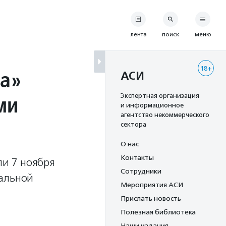
лента
поиск
меню
18+
а»
АСИ
ми
Экспертная организация
и информационное
агентство некоммерческого
сектора
О нас
Контакты
и 7 ноября
Сотрудники
иальной
Мероприятия АСИ
Прислать новость
Полезная библиотека
Наши издания