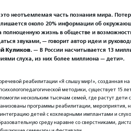
 это неотъемлемая часть познания мира. Потеря
 лишается около 20% информации об окружающ
а полноценную жизнь в обществе и возможност
аться звуками, — говорит автор идеи и руковод
й Куликов
. — В России насчитывается 13 милл
иями слуха, из них более миллиона — дети».
речевой реабилитации «Я слышу мир!», созданная на
сихологопедагогической методики, существует 15 лет
помогли нескольким тысячам семей, где растут дети
рганизованы программы реабилитации, мероприятия, 
 интеграцию детей с кохлеарными имплантами и слух
бразовательную среду наравне со сверстниками, дист
обучающие семинары и фестивали.