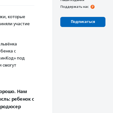
Поддержать нас
ики, которые
Подписаться
иняли участие
 львёнка
бенка с
ин­Код» под
и смогут
хорошо. Нам
сль: ребенок с
 продюсер