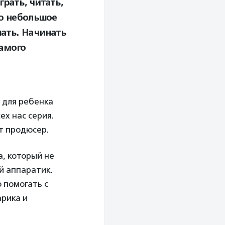
рать, читать,
то небольшое
ать. Начинать
самого
 для ребенка
ех нас серия.
т продюсер.
а, который не
ой аппаратик.
 помогать с
арика и