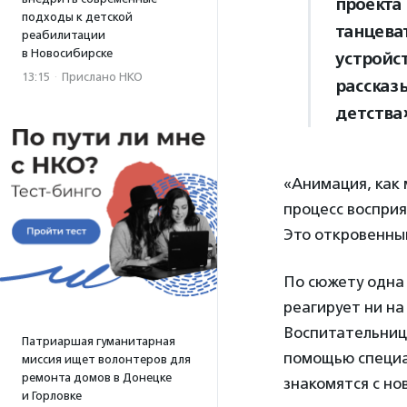
проект
подходы к детской
танцеват
реабилитации
в Новосибирске
устройс
13:15
·
Прислано НКО
рассказ
детства
«Анимация, как 
процесс восприя
Это откровенны
По сюжету одна 
реагирует ни на
Воспитательница
Патриаршая гуманитарная
помощью специа
миссия ищет волонтеров для
ремонта домов в Донецке
знакомятся с но
и Горловке