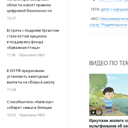
области освоят правила
ТЕГИ:
дети с наруше
цифровой безопасности
13:27
НКО:
Некоммерческ
слуху "Родительское
Встреча с Андреем Ургантом
стала лотом аукциона
в поддержку фонда
«Бумажная птица»
11:45
·
Прислано НКО
ВИДЕО ПО ТЕ
В ОП РФ предложили
установить ежегодные
выплаты на сборы в школу
11:24
Стихобиатлон «Км/вслух»
соберет семьи в Липецке
10:32
·
Прислано НКО
Иркутские экологи с
мультфильмов об оз