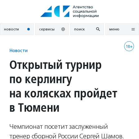
Перейти
к
содержанию
новости
сервисы
поиск
меню
18+
Новости
Открытый турнир
по керлингу
на колясках пройдет
в Тюмени
Чемпионат посетит заслуженный
тренер сборной России Сергей Шамов.