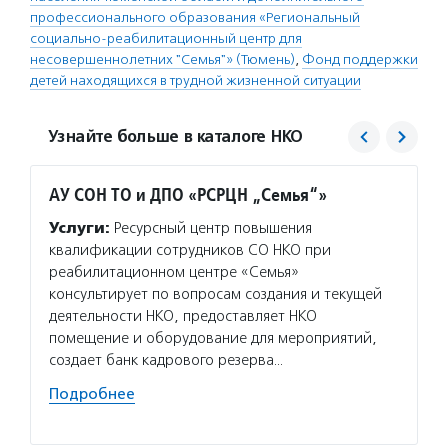
профессионального образования «Региональный
социально-реабилитационный центр для
несовершеннолетних "Семья"» (Тюмень)
,
Фонд поддержки
детей находящихся в трудной жизненной ситуации
Узнайте больше в каталоге НКО
АУ СОН ТО и ДПО «РСРЦН „Семья“»
Фонд 
в тру
Услуги:
Ресурсный центр повышения
Услуг
квалификации сотрудников СО НКО при
в труд
реабилитационном центре «Семья»
конкур
консультирует по вопросам создания и текущей
Федера
деятельности НКО, предоставляет НКО
образо
помещение и оборудование для мероприятий,
учрежд
создает банк кадрового резерва…
пробле
Подробнее
Подро