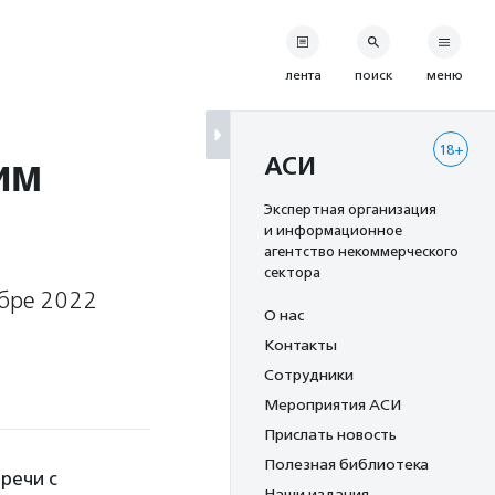
лента
поиск
меню
18+
им
АСИ
Экспертная организация
и информационное
агентство некоммерческого
сектора
абре 2022
О нас
Контакты
Сотрудники
Мероприятия АСИ
Прислать новость
Полезная библиотека
речи с
Наши издания