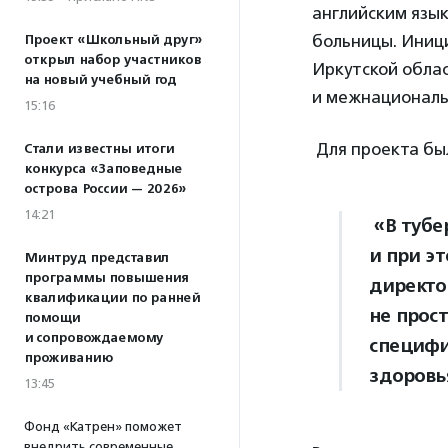
английским язы
больницы. Иниц
Проект «Школьный друг»
открыл набор участников
Иркутской облас
на новый учебный год
и межнационал
15:16
Для проекта бы
Стали известны итоги
конкурса «Заповедные
острова России — 2026»
14:21
«В тубе
и при э
Минтруд представил
программы повышения
директо
квалификации по ранней
не прост
помощи
и сопровождаемому
специфи
проживанию
здоровь
13:45
Фонд «Катрен» поможет
внедрить современные