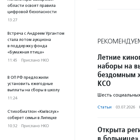
области освоят правила
цифровой безопасности
13:27
Встреча с Андреем Ургантом
стала лотом аукциона
РЕКОМЕНДУЕ
в поддержку фонда
«Бумажная птица»
Летние кино
11:45
·
Прислано НКО
наборы на в
бездомным 
В ОП РФ предложили
КСО
установить ежегодные
выплаты на сборы в школу
Шесть социальных
11:24
Статьи
·
03.07.2026
·
Стихобиатлон «Км/вслух»
соберет семьи в Липецке
10:32
·
Прислано НКО
Открыта рег
в больнице»