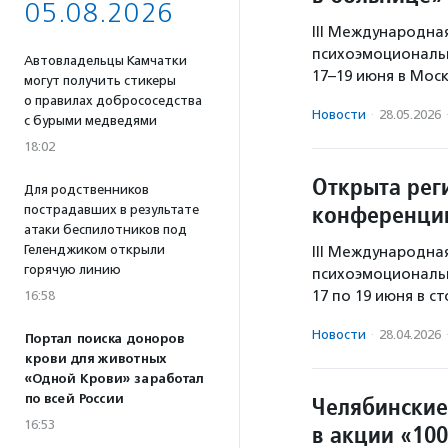
05.08.2026
III Международна
психоэмоциональ
Автовладельцы Камчатки
17–19 июня в Мос
могут получить стикеры
о правилах добрососедства
Новости
·
28.05.2026
с бурыми медведями
18:02
Открыта рег
Для родственников
конференцию
пострадавших в результате
атаки беспилотников под
Геленджиком открыли
III Международна
горячую линию
психоэмоциональ
17 по 19 июня в с
16:58
Новости
·
28.04.2026
Портал поиска доноров
крови для животных
«Одной Крови» заработал
по всей России
Челябинские
16:53
в акции «100