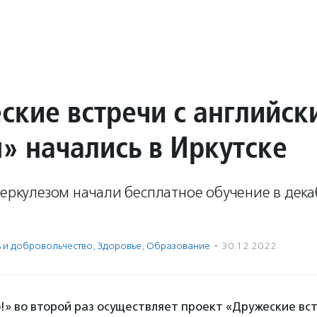
ские встречи с английск
» начались в Иркутске
беркулезом начали бесплатное обучение в дек
ь и доброволь­чест­во
,
Здоровье
,
Образование
·
30.12.2022
» во второй раз осуществляет проект «Дружеские вст