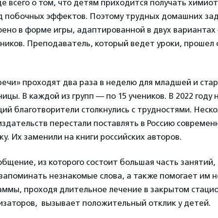
е всего о том, что детям приходится получать химио
д побочных эффектов. Поэтому трудных домашних зад
оено в форме игры, адаптированной в двух варианта
ников. Преподаватель, который ведет уроки, прошел
ечи» проходят два раза в неделю для младшей и ста
ицы. В каждой из групп — по 15 учеников. В 2022 году 
ий благотворители столкнулись с трудностями. Неск
здательств перестали поставлять в Россию современ
ку. Их заменили на книги российских авторов.
щение, из которого состоит большая часть занятий,
запоминать незнакомые слова, а также помогает им н
аммы, проходя длительное лечение в закрытом стацио
изаторов, вызывает положительный отклик у детей.