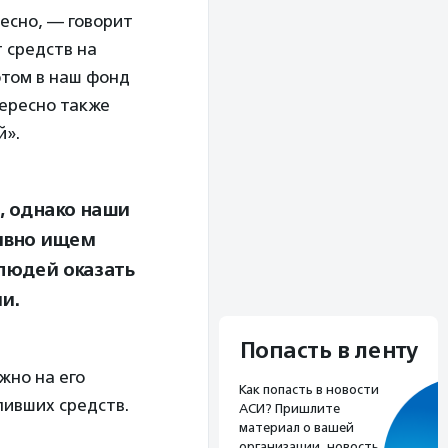
есно, — говорит
т средств на
этом в наш фонд
тересно также
й».
 однако наши
тивно ищем
людей оказать
и.
Попасть в ленту
жно на его
Как попасть в новости
пивших средств.
АСИ? Пришлите
материал о вашей
организации, новость,