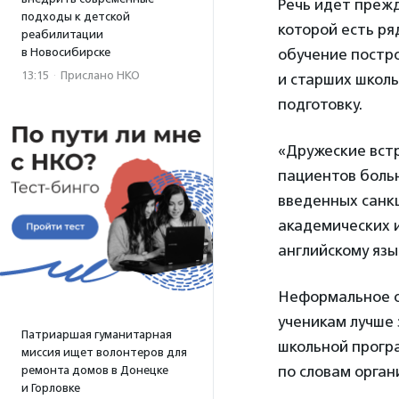
Речь идет прежд
подходы к детской
которой есть ря
реабилитации
в Новосибирске
обучение постр
13:15
·
Прислано НКО
и старших школь
подготовку.
«Дружеские встр
пациентов больн
введенных санкц
академических и
английскому язы
Неформальное об
ученикам лучше 
Патриаршая гуманитарная
школьной прогр
миссия ищет волонтеров для
по словам орган
ремонта домов в Донецке
и Горловке