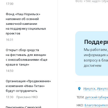
Фото: «ТАК надо!» (Ирк
17:00
Фонд «Наш Норильск»
напомнил об осенней
заявочной кампании
на поддержку социальных
проектов
16:31
Поддерж
Мы работаем, 
Открыт сбор средств
информация и
на фестиваль для женщин
с онкозаболеваниями «Еще
вопросу в бла
краше в танце»
достигнем
14:50
Организация «Продвижение»
и компания «Инва-Титан»
Иркутск
,
Иркутс
будут сотрудничать
13:30
·
Прислано НКО
ТЕГИ:
детский тубер
НКО:
Благотворител
Пенсионеры Самарской