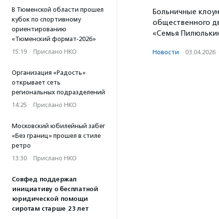
В Тюменской области прошел
Больничные клоун
кубок по спортивному
общественного д
ориентированию
«Семья Пилюльки
«Тюменский формат-2026»
15:19
·
Прислано НКО
Новости
·
03.04.2026
Организация «Радость»
открывает сеть
региональных подразделений
14:25
·
Прислано НКО
Московский юбилейный забег
«Без границ» прошел в стиле
ретро
13:30
·
Прислано НКО
Совфед поддержал
инициативу о бесплатной
юридической помощи
сиротам старше 23 лет