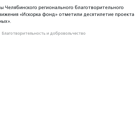
ы Челябинского регионального благотворительного
вижения «Искорка фонд» отметили десятилетие проекта
ных».
·
Благотвори­тель­ность и доброволь­чест­во