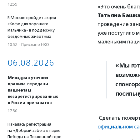
12:59
«Это очень благ
Татьяна Башк
В Москве пройдет акция
проведение заня
«Кофе для хорошего
мальчика» в поддержку
уже поступило 
бездомных животных
маленьким пацие
10:52
·
Прислано НКО
06.08.2026
«Мы гот
возможн
Минздрав уточнил
спонсор
правила передачи
пациентам
посильн
незарегистрированных
в России препаратов
17:30
Сделать пожерт
Началась регистрация
официальном са
на «Добрый забег» в парке
Победы на Поклонной горе