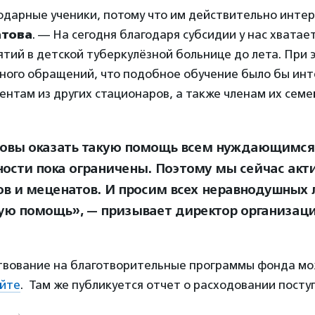
одарные ученики, потому что им действительно интер
атова
. — На сегодня благодаря субсидии у нас хватае
тий в детской туберкулёзной больнице до лета. При 
много обращений, что подобное обучение было бы ин
нтам из других стационаров, а также членам их семе
овы оказать такую помощь всем нуждающимся,
ости пока ограничены. Поэтому мы сейчас ак
ов и меценатов. И просим всех неравнодушных 
ую помощь», — призывает директор организаци
вование на благотворительные программы фонда мо
йте
. Там же публикуется отчет о расходовании посту