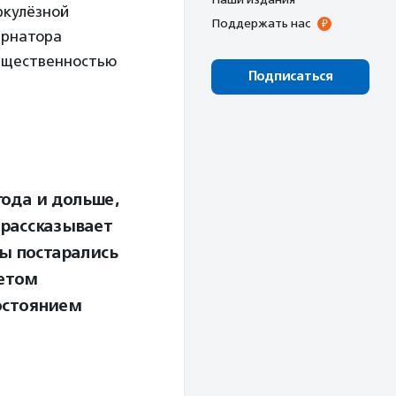
ркулёзной
Поддержать нас
ернатора
общественностью
Подписаться
ода и дольше,
 рассказывает
Мы постарались
четом
остоянием