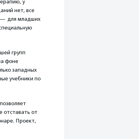
терапию, у
аний нет, все
х — для младших
 специальную
ршей групп
на фоне
олько западных
ные учебники по
 позволяет
е отставать от
наре. Проект,