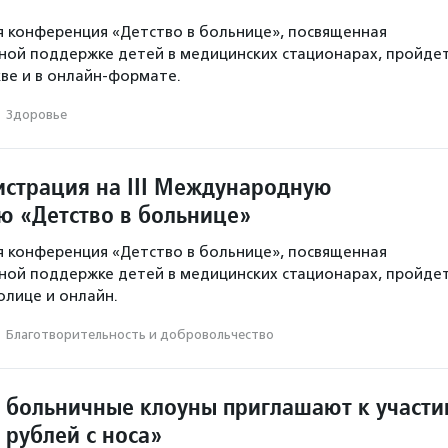
я конференция «Детство в больнице», посвященная
ной поддержке детей в медицинских стационарах, пройде
кве и в онлайн‑формате.
·
Здоровье
истрация на III Международную
 «Детство в больнице»
я конференция «Детство в больнице», посвященная
ной поддержке детей в медицинских стационарах, пройде
толице и онлайн.
·
Благотвори­тель­ность и доброволь­чест­во
 больничные клоуны приглашают к участ
 рублей с носа»