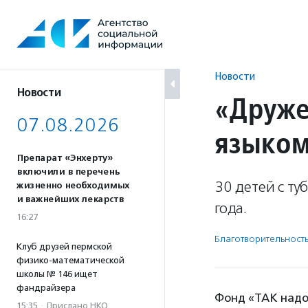
Перейти
к
содержанию
Новости
Новости
«Друже
07.08.2026
языком
Препарат «Энхерту»
включили в перечень
30 детей с ту
жизненно необходимых
и важнейших лекарств
года.
16:27
Благотвори­тель­ност
Клуб друзей пермской
физико-математической
школы № 146 ищет
фандрайзера
Фонд «ТАК надо!
15:35
·
Прислано НКО