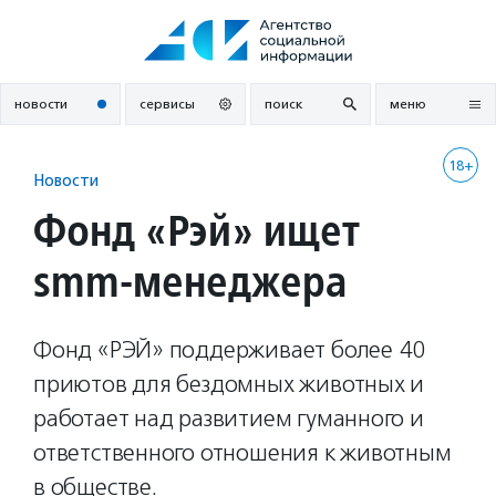
Перейти
к
содержанию
новости
сервисы
поиск
меню
18+
Новости
Фонд «Рэй» ищет
smm-менеджера
Фонд «РЭЙ» поддерживает более 40
приютов для бездомных животных и
работает над развитием гуманного и
ответственного отношения к животным
в обществе.