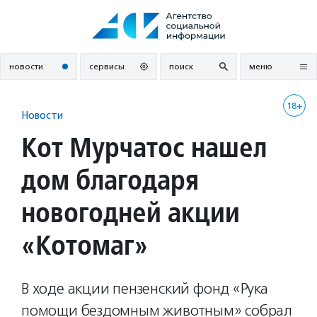
Перейти
к
содержанию
новости
сервисы
поиск
меню
18+
Новости
Кот Мурчатос нашел
дом благодаря
новогодней акции
«Котомаг»
В ходе акции пензенский фонд «Рука
помощи бездомным животным» собрал