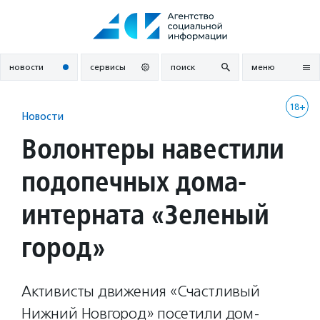
Перейти
к
содержанию
новости
сервисы
поиск
меню
18+
Новости
Волонтеры навестили
подопечных дома-
интерната «Зеленый
город»
Активисты движения «Счастливый
Нижний Новгород» посетили дом-