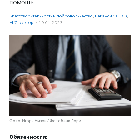
помощь.
Благотвори­тель­ность и доброволь­чест­во
,
Вакансии в НКО
,
НКО-сектор
·
19.01.2023
Фото: Игорь Низов / Фотобанк Лори
Обязанности: