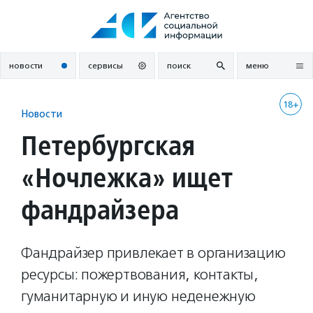
Перейти
к
содержанию
новости
сервисы
поиск
меню
18+
Новости
Петербургская
«Ночлежка» ищет
фандрайзера
Фандрайзер привлекает в организацию
ресурсы: пожертвования, контакты,
гуманитарную и иную неденежную