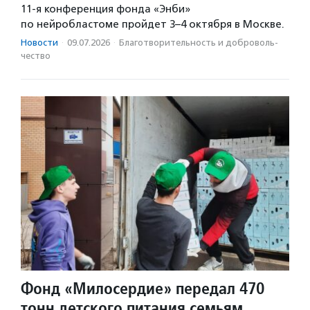
11-я конференция фонда «Энби»
по нейробластоме пройдет 3–4 октября в Москве.
Новости
·
09.07.2026
·
Благотвори­тель­ность и доброволь­
чест­во
Фонд «Милосердие» передал 470
тонн детского питания семьям