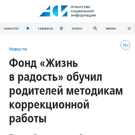
Перейти
к
содержанию
новости
сервисы
поиск
меню
18+
Новости
Фонд «Жизнь
в радость» обучил
родителей методикам
коррекционной
работы