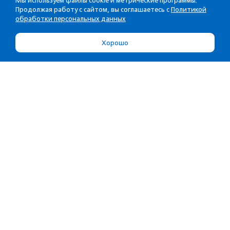
Мы используем файлы cookie и метрические программы.
Продолжая работу с сайтом, вы соглашаетесь с
Политикой
обработки персональных данных
Хорошо