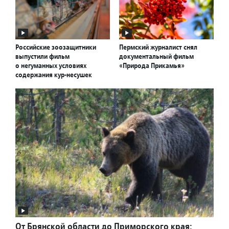
Российские зоозащитники
Пермский журналист снял
выпустили фильм
документальный фильм
о негуманных условиях
«Природа Прикамья»
содержания кур-несушек
От Брянской области до Приморского края: