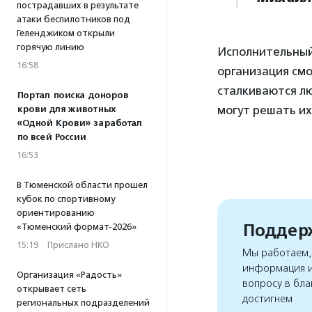
пострадавших в результате
атаки беспилотников под
Геленджиком открыли
горячую линию
Исполнительны
16:58
организация см
сталкиваются лю
Портал поиска доноров
могут решать их
крови для животных
«Одной Крови» заработал
по всей России
16:53
В Тюменской области прошел
кубок по спортивному
ориентированию
Поддерж
«Тюменский формат-2026»
15:19
·
Прислано НКО
Мы работаем, 
информация и
Организация «Радость»
вопросу в бла
открывает сеть
достигнем
региональных подразделений