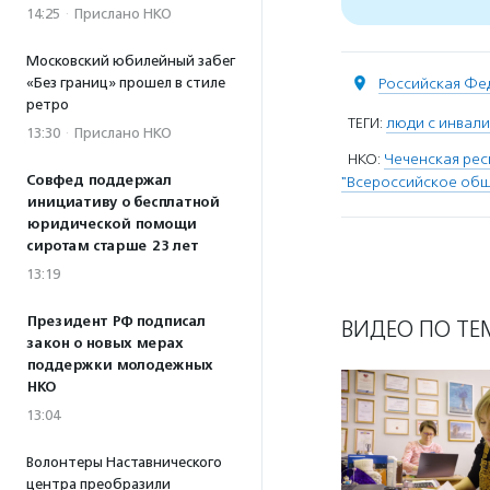
14:25
·
Прислано НКО
Московский юбилейный забег
Российская Фе
«Без границ» прошел в стиле
ретро
ТЕГИ:
люди с инвал
13:30
·
Прислано НКО
НКО:
Чеченская ре
Совфед поддержал
"Всероссийское общ
инициативу о бесплатной
юридической помощи
сиротам старше 23 лет
13:19
Президент РФ подписал
ВИДЕО ПО ТЕ
закон о новых мерах
поддержки молодежных
НКО
13:04
Волонтеры Наставнического
центра преобразили