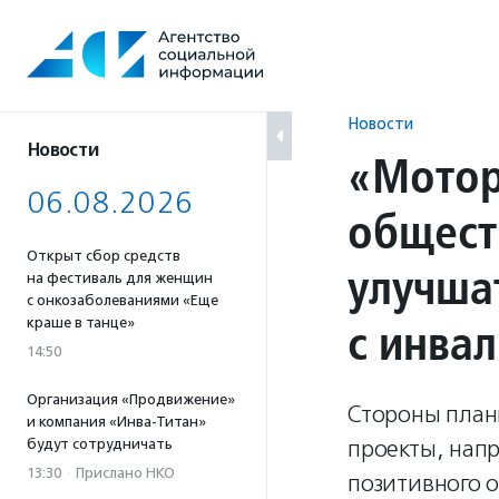
Перейти
к
содержанию
Новости
Новости
«Мотор
06.08.2026
общест
Открыт сбор средств
улучша
на фестиваль для женщин
с онкозаболеваниями «Еще
с инва
краше в танце»
14:50
Организация «Продвижение»
Стороны план
и компания «Инва-Титан»
проекты, нап
будут сотрудничать
13:30
·
Прислано НКО
позитивного о