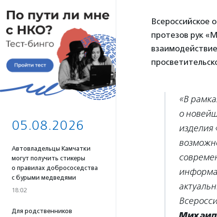
Всероссийское 
протезов рук «
взаимодействие
просветительск
«В рамка
о новейш
05.08.2026
изделия 
возможно
Автовладельцы Камчатки
современ
могут получить стикеры
о правилах добрососедства
информац
с бурыми медведями
актуальн
18:02
Всеросси
Для родственников
Михаил