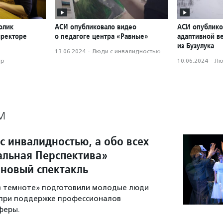
олик
АСИ опубликовало видео
АСИ опублико
иректоре
о педагоге центра «Равные»
адаптивной в
из Бузулука
13.06.2024
·
Люди с инвалидностью
ор
10.06.2024
·
Лю
М
с инвалидностью, а обо всех
ральная Перспектива»
 новый спектакль
 в темноте» подготовили молодые люди
 при поддержке профессионалов
феры.