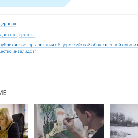
дерация
идностью
,
протезы
спубликанская организация общероссийской общественной органи
ество инвалидов"
МЕ