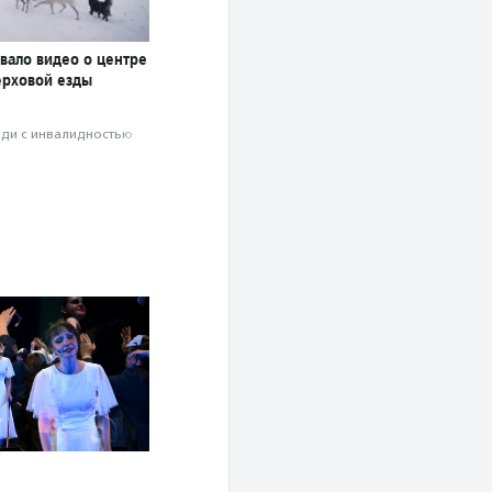
вало видео о центре
ерховой езды
ди с инвалидностью