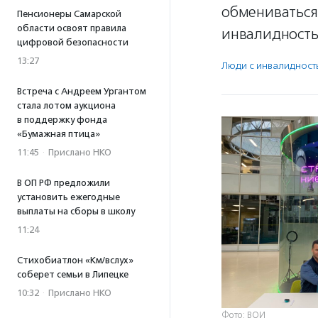
обмениваться
Пенсионеры Самарской
области освоят правила
инвалидность
цифровой безопасности
13:27
Люди с инвалидност
Встреча с Андреем Ургантом
стала лотом аукциона
в поддержку фонда
«Бумажная птица»
11:45
·
Прислано НКО
В ОП РФ предложили
установить ежегодные
выплаты на сборы в школу
11:24
Стихобиатлон «Км/вслух»
соберет семьи в Липецке
10:32
·
Прислано НКО
Фото: ВОИ