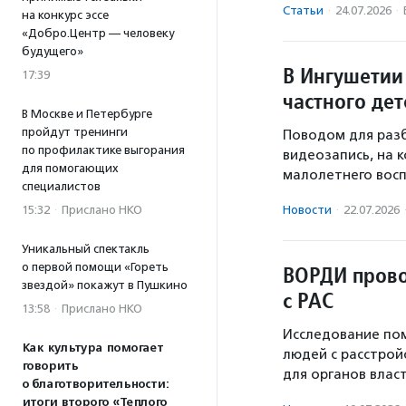
Статьи
·
24.07.2026
·
на конкурс эссе
«Добро.Центр — человеку
будущего»
В Ингушетии
17:39
частного дет
В Москве и Петербурге
пройдут тренинги
Поводом для разб
по профилактике выгорания
видеозапись, на 
для помогающих
малолетнего восп
специалистов
15:32
·
Прислано НКО
Новости
·
22.07.2026
Уникальный спектакль
о первой помощи «Гореть
ВОРДИ прово
звездой» покажут в Пушкино
с РАС
13:58
·
Прислано НКО
Исследование по
Как культура помогает
людей с расстрой
говорить
для органов власт
о благотворительности:
итоги второго «Теплого