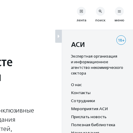
лента
поиск
меню
18+
АСИ
сте
Экспертная организация
и информационное
агентство некоммерческого
й
сектора
О нас
Контакты
Сотрудники
Мероприятия АСИ
инклюзивные
Прислать новость
дания
Полезная библиотека
тей,
Наши издания