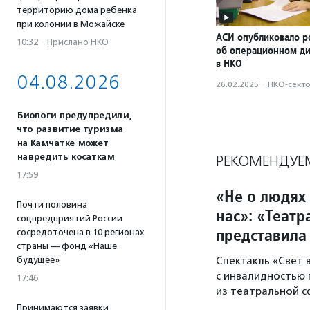
территорию дома ребенка
при колонии в Можайске
АСИ опубликовало р
10:32
·
Прислано НКО
об операционном д
в НКО
04.08.2026
26.02.2025
·
НКО-сект
Биологи предупредили,
что развитие туризма
на Камчатке может
навредить косаткам
РЕКОМЕНДУЕ
17:59
«Не о людях 
Почти половина
нас»: «Теат
соцпредприятий России
представила
сосредоточена в 10 регионах
страны — фонд «Наше
будущее»
Спектакль «Свет
с инвалидностью
17:46
из театральной с
Принимаются заявки