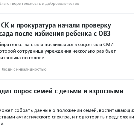
Благотвори­тель­ность и доброволь­чест­во
 СК и прокуратура начали проверку
сада после избиения ребенка с ОВЗ
ирательства стала появившаяся в соцсетях и СМИ
которой сотрудница учреждения несколько раз бьет
итанника по голове.
·
Люди с инвалидностью
дит опрос семей с детьми и взрослыми
может собрать данные о положении семей, воспитывающи
ствами аутистического спектра, и подготовить предложени
и.