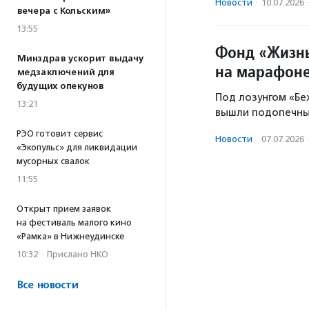
Новости
·
10.07.2026
вечера с Кольским»
13:55
Фонд «Жизнь
Минздрав ускорит выдачу
на марафоне
медзаключений для
будущих опекунов
Под лозунгом «Бе
13:21
вышли подопечны
РЭО готовит сервис
Новости
·
07.07.2026
«Экопульс» для ликвидации
мусорных свалок
11:55
Открыт прием заявок
на фестиваль малого кино
«Рамка» в Нижнеудинске
10:32
·
Прислано НКО
Все новости