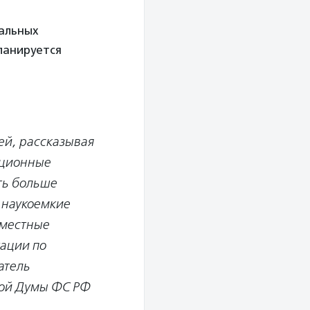
нальных
ланируется
ей, рассказывая
ационные
ть больше
 наукоемкие
вместные
ации по
атель
ной Думы ФС РФ