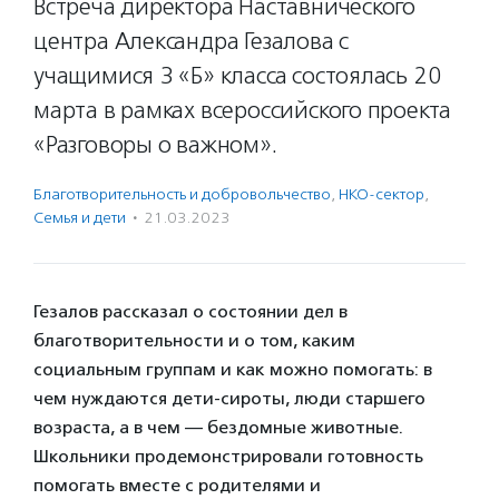
Встреча директора Наставнического
центра Александра Гезалова с
учащимися 3 «Б» класса состоялась 20
марта в рамках всероссийского проекта
«Разговоры о важном».
Благотвори­тель­ность и доброволь­чест­во
,
НКО-сектор
,
Семья и дети
·
21.03.2023
Гезалов рассказал о состоянии дел в
благотворительности и о том, каким
социальным группам и как можно помогать: в
чем нуждаются дети-сироты, люди старшего
возраста, а в чем — бездомные животные.
Школьники продемонстрировали готовность
помогать вместе с родителями и