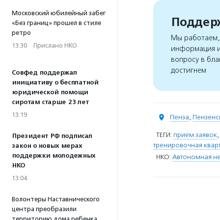
Московский юбилейный забег
Поддерж
«Без границ» прошел в стиле
ретро
Мы работаем, 
13:30
·
Прислано НКО
информация и
вопросу в бла
достигнем
Совфед поддержал
инициативу о бесплатной
юридической помощи
сиротам старше 23 лет
13:19
Пенза
,
Пензенс
ТЕГИ:
прием заявок
Президент РФ подписал
тренировочная квар
закон о новых мерах
поддержки молодежных
НКО:
Автономная не
НКО
13:04
Волонтеры Наставнического
центра преобразили
территорию дома ребенка