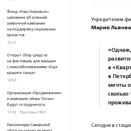
Фонд «Наш Норильск»
напомнил об осенней
Учредителем фи
заявочной кампании
Мария Львова
на поддержку социальных
проектов
16:31
«Однажд
Открыт сбор средств
развити
на фестиваль для женщин
в «Квар
с онкозаболеваниями «Еще
краше в танце»
в Петер
14:50
мечты о
сколько
Организация «Продвижение»
и компания «Инва-Титан»
прожива
будут сотрудничать
13:30
·
Прислано НКО
Сегодня в стац
Пенсионеры Самарской
области освоят правила