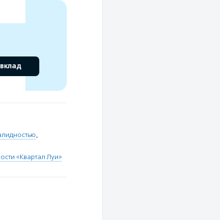
 вклад
алидностью
,
ости «Квартал Луи»