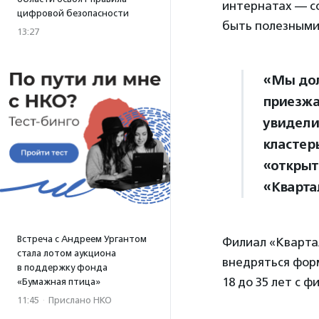
интернатах — с
цифровой безопасности
быть полезными 
13:27
«Мы дол
приезжа
увидели
кластер
«открыт
«Кварта
Встреча с Андреем Ургантом
Филиал «Квартал
стала лотом аукциона
внедряться фор
в поддержку фонда
18 до 35 лет с 
«Бумажная птица»
11:45
·
Прислано НКО