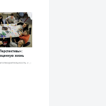
Перспективы»:
ноценную жизнь
аготвори­тель­ность и доброволь­чест­во