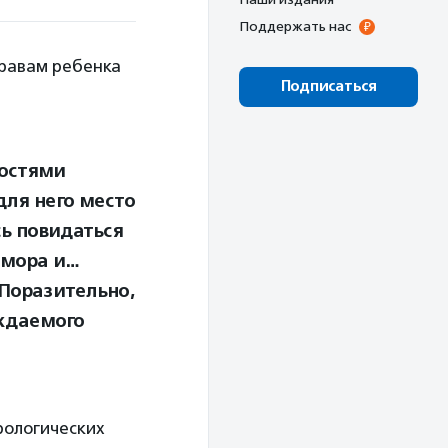
Поддержать нас
правам ребенка
Подписаться
ностями
для него место
сь повидаться
юмора и…
Поразительно,
ждаемого
рологических