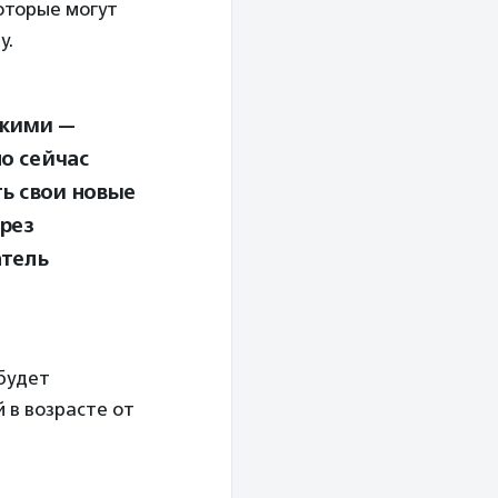
оторые могут
у.
акими —
о сейчас
ть свои новые
рез
атель
 будет
 в возрасте от