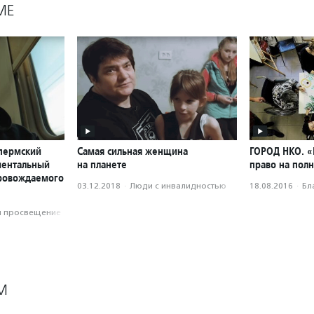
МЕ
 пермский
Самая сильная женщина
ГОРОД НКО. «
ментальный
на планете
право на пол
провождаемого
03.12.2018
·
Люди с инвалидностью
18.08.2016
·
Бл
и просвещение
М