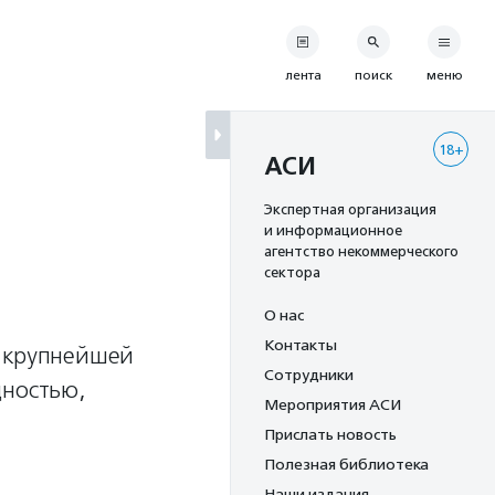
лента
поиск
меню
18+
АСИ
Экспертная организация
и информационное
агентство некоммерческого
сектора
О нас
Контакты
я крупнейшей
Сотрудники
дностью,
Мероприятия АСИ
Прислать новость
Полезная библиотека
Наши издания