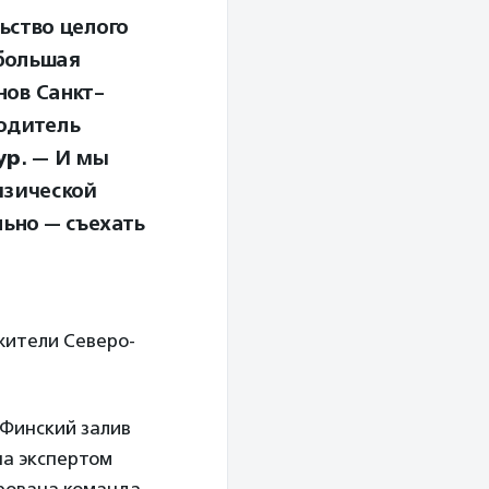
ьство целого
 большая
нов Санкт-
водитель
ур
. — И мы
изической
ьно — съехать
жители Северо-
 Финский залив
на экспертом