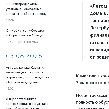
В ОП РФ предложили
«Летом 
установить ежегодные
дома в 
выплаты на сборы в школу
трениро
11:24
Петербу
Стихобиатлон «Км/вслух»
филиала
соберет семьи в Липецке
готовы 
10:32
·
Прислано НКО
инвалид
05.08.2026
от роди
Автовладельцы Камчатки
могут получить стикеры
К участию в ко
о правилах добрососедства
с бурыми медведями
Западного федер
18:02
Новая трехкомна
Для родственников
полностью обус
пострадавших в результате
атаки беспилотников под