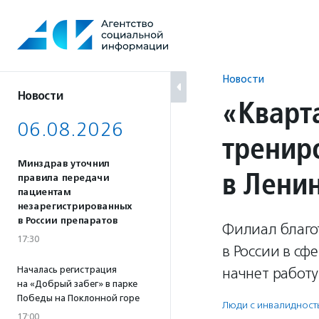
Перейти
к
содержанию
Новости
Новости
«Кварт
06.08.2026
тренир
Минздрав уточнил
в Лени
правила передачи
пациентам
незарегистрированных
в России препаратов
Филиал благо
17:30
в России в с
Началась регистрация
начнет работ
на «Добрый забег» в парке
Победы на Поклонной горе
Люди с инвалидност
17:00