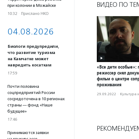
ВИДЕО ПО ТЕ
при колонии в Можайске
10:32
·
Прислано НКО
04.08.2026
Биологи предупредили,
что развитие туризма
на Камчатке может
навредить косаткам
«Все дети особые»:
режиссер снял доку
17:59
фильм о центре со
проживания
Почти половина
соцпредприятий России
29.09.2022
·
Культура 
сосредоточена в 10 регионах
страны — фонд «Наше
будущее»
17:46
РЕКОМЕНДУЕ
Принимаются заявки
на конкурс эссе