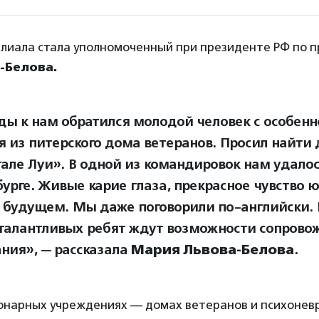
лиала стала уполномоченный при президенте РФ по 
-Белова.
ы к нам обратился молодой человек с особен
я из питерского дома ветеранов. Просил найти 
тале Луи». В одной из командировок нам удало
бурге. Живые карие глаза, прекрасное чувство 
 будущем. Мы даже поговорили по-английски. 
 талантливых ребят ждут возможности сопрово
ния», — рассказала
Мария Львова-Белова
.
ионарных учреждениях — домах ветеранов и психонев