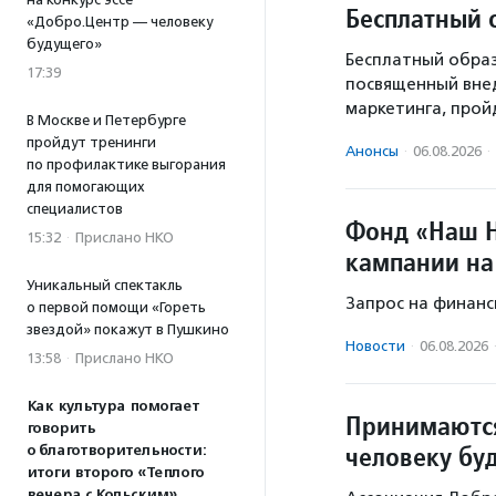
Бесплатный 
«Добро.Центр — человеку
будущего»
Бесплатный образ
17:39
посвященный вне
маркетинга, пройд
В Москве и Петербурге
пройдут тренинги
Анонсы
·
06.08.2026
·
по профилактике выгорания
для помогающих
специалистов
Фонд «Наш Н
15:32
·
Прислано НКО
кампании на
Уникальный спектакль
Запрос на финанс
о первой помощи «Гореть
звездой» покажут в Пушкино
Новости
·
06.08.2026
13:58
·
Прислано НКО
Как культура помогает
Принимаются
говорить
человеку бу
о благотворительности:
итоги второго «Теплого
вечера с Кольским»