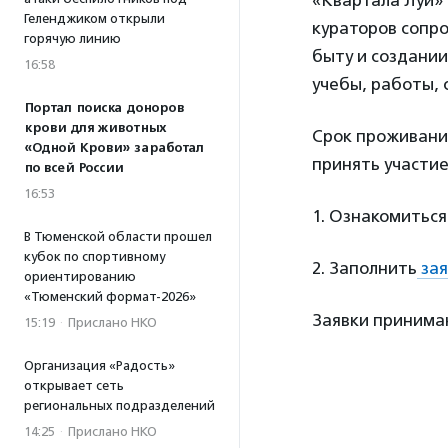
«Квартала Луи»
Геленджиком открыли
кураторов сопр
горячую линию
быту и создании
16:58
учебы, работы, 
Портал поиска доноров
крови для животных
Срок проживания
«Одной Крови» заработал
принять участие
по всей России
16:53
1. Ознакомиться
В Тюменской области прошел
кубок по спортивному
2. Заполнить
зая
ориентированию
«Тюменский формат-2026»
Заявки принимаю
15:19
·
Прислано НКО
Организация «Радость»
открывает сеть
региональных подразделений
14:25
·
Прислано НКО