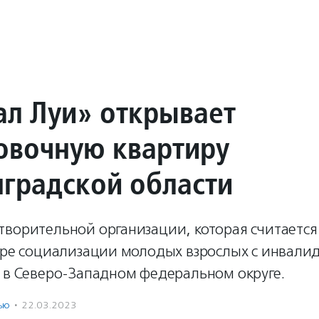
ал Луи» открывает
овочную квартиру
нградской области
творительной организации, которая считаетс
фере социализации молодых взрослых с инвали
у в Северо-Западном федеральном округе.
ью
·
22.03.2023