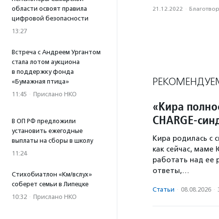
области освоят правила
21.12.2022
·
Благотвори
цифровой безопасности
13:27
Встреча с Андреем Ургантом
стала лотом аукциона
в поддержку фонда
РЕКОМЕНДУЕ
«Бумажная птица»
11:45
·
Прислано НКО
«Кира полно
CHARGE-син
В ОП РФ предложили
установить ежегодные
Кира родилась с 
выплаты на сборы в школу
как сейчас, маме
11:24
работать над ее 
ответы,…
Стихобиатлон «Км/вслух»
соберет семьи в Липецке
Статьи
·
08.08.2026
·
10:32
·
Прислано НКО