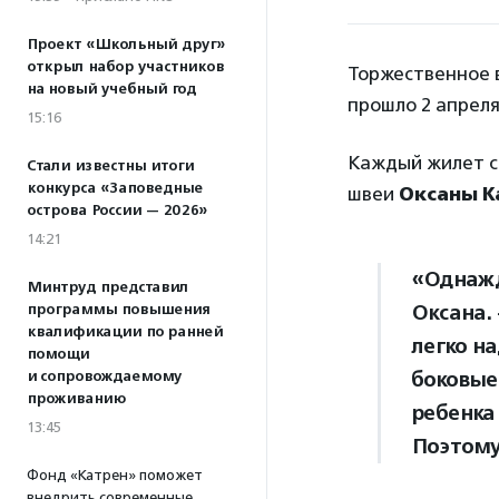
Проект «Школьный друг»
открыл набор участников
Торжественное 
на новый учебный год
прошло 2 апреля
15:16
Каждый жилет с
Стали известны итоги
конкурса «Заповедные
швеи
Оксаны К
острова России — 2026»
14:21
«Однажд
Минтруд представил
Оксана.
программы повышения
квалификации по ранней
легко н
помощи
боковые
и сопровождаемому
проживанию
ребенка 
13:45
Поэтому
Фонд «Катрен» поможет
внедрить современные