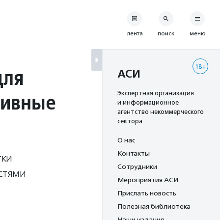
лента
поиск
меню
18+
для
АСИ
тивные
Экспертная организация
и информационное
агентство некоммерческого
сектора
О нас
Контакты
тки
Сотрудники
стями
Мероприятия АСИ
Прислать новость
Полезная библиотека
Наши издания