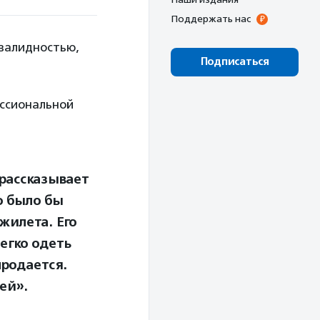
Поддержать нас
валидностью,
Подписаться
ессиональной
рассказывает
о было бы
жилета. Его
егко одеть
продается.
мей».