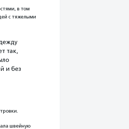
стями, в том
юдей с тяжелыми
дежду
т так,
ыло
й и без
етровки.
вала швейную