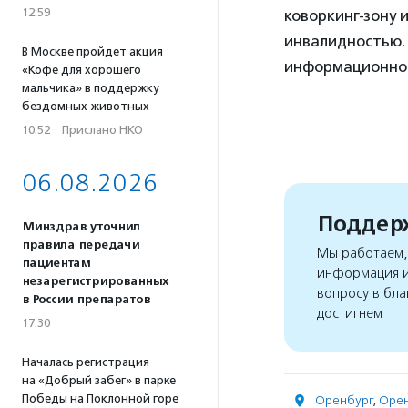
12:59
коворкинг-зону 
инвалидностью.
В Москве пройдет акция
информационной
«Кофе для хорошего
мальчика» в поддержку
бездомных животных
10:52
·
Прислано НКО
06.08.2026
Поддерж
Минздрав уточнил
правила передачи
Мы работаем, 
пациентам
информация и
незарегистрированных
вопросу в бла
в России препаратов
достигнем
17:30
Началась регистрация
на «Добрый забег» в парке
Победы на Поклонной горе
Оренбург
,
Орен