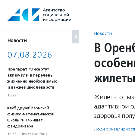
Перейти
к
содержанию
Новости
Новости
В Орен
07.08.2026
особен
Препарат «Энхерту»
жилет
включили в перечень
жизненно необходимых
и важнейших лекарств
16:27
Жилеты от ма
адаптивной о
Клуб друзей пермской
физико-математической
здоровья пол
школы № 146 ищет
фандрайзера
Люди с инвалидност
15:35
·
Прислано НКО