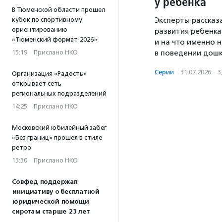
у ребенка
В Тюменской области прошел
кубок по спортивному
Эксперты рассказ
ориентированию
развития ребенка
«Тюменский формат-2026»
и на что именно
15:19
·
Прислано НКО
в поведении дошк
Серии
·
31.07.2026
·
З
Организация «Радость»
открывает сеть
региональных подразделений
14:25
·
Прислано НКО
Московский юбилейный забег
«Без границ» прошел в стиле
ретро
13:30
·
Прислано НКО
Совфед поддержал
инициативу о бесплатной
юридической помощи
сиротам старше 23 лет