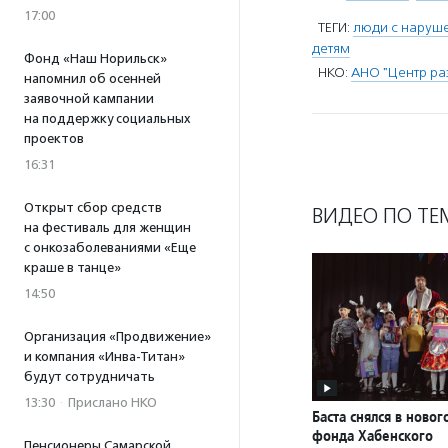
17:00
ТЕГИ:
люди с наруш
детям
Фонд «Наш Норильск»
НКО:
АНО "Центр ра
напомнил об осенней
заявочной кампании
на поддержку социальных
проектов
16:31
Открыт сбор средств
ВИДЕО ПО ТЕ
на фестиваль для женщин
с онкозаболеваниями «Еще
краше в танце»
14:50
Организация «Продвижение»
и компания «Инва-Титан»
будут сотрудничать
13:30
·
Прислано НКО
Баста снялся в ново
фонда Хабенского
Пенсионеры Самарской