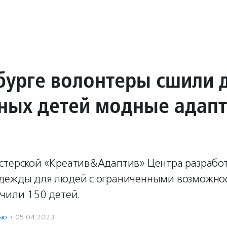
бурге волонтеры сшили 
ных детей модные адап
ы
стерской «Креатив&Адаптив» Центра разрабо
дежды для людей с ограниченными возможно
учили 150 детей.
ью
·
05.04.2023