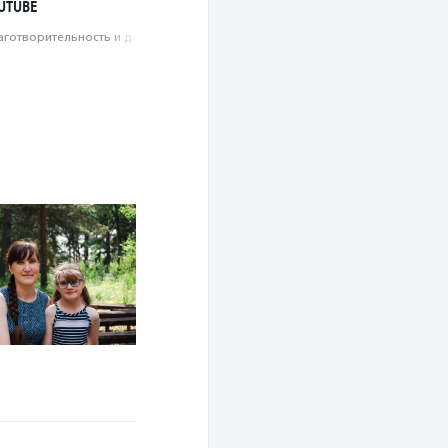
UTUBE
аготвори­тель­ность и доброволь­чест­во