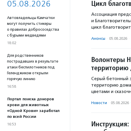
Цикл благот
05.08.2026
Ассоциация предс
Автовладельцы Камчатки
и Благотворител
могут получить стикеры
цикл благотворит
о правилах добрососедства
с бурыми медведями
Анонсы
·
05.08.2026
·
18:02
Для родственников
Волонтеры Н
пострадавших в результате
территорию 
атаки беспилотников под
Геленджиком открыли
Серый бетонный з
горячую линию
территорию дома 
16:58
цветами и сказоч
Портал поиска доноров
Новости
·
05.08.2026
крови для животных
«Одной Крови» заработал
по всей России
Инструкция: 
16:53