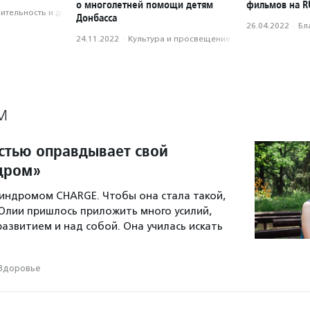
о многолетней помощи детям
фильмов на R
­тель­ность и доброволь­чест­во
Донбасса
26.04.2022
·
Бл
24.11.2022
·
Культура и просвещение
М
стью оправдывает свой
дром»
синдромом CHARGE. Чтобы она стала такой,
 Юлии пришлось приложить много усилий,
развитием и над собой. Она училась искать
Здоровье