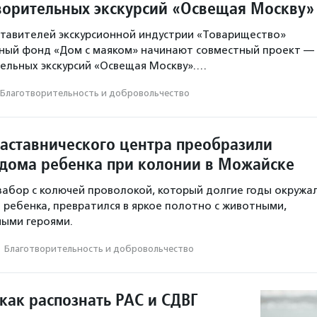
ворительных экскурсий «Освещая Москву»
тавителей экскурсионной индустрии «Товарищество»
ьный фонд «Дом с маяком» начинают совместный проект —
ельных экскурсий «Освещая Москву».…
Благотвори­тель­ность и доброволь­чест­во
аставнического центра преобразили
дома ребенка при колонии в Можайске
абор с колючей проволокой, который долгие годы окружа
ребенка, превратился в яркое полотно с животными,
ными героями.
·
Благотвори­тель­ность и доброволь­чест­во
как распознать РАС и СДВГ