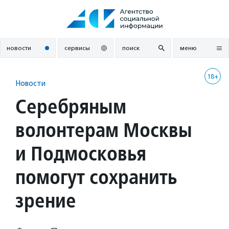
Перейти
к
содержанию
новости
сервисы
поиск
меню
18+
Новости
Серебряным
волонтерам Москвы
и Подмосковья
помогут сохранить
зрение