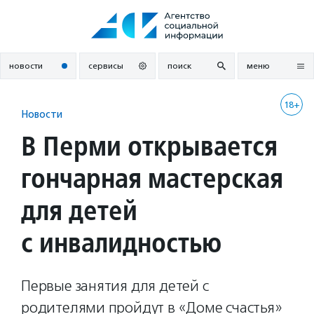
Перейти
к
содержанию
новости
сервисы
поиск
меню
18+
Новости
В Перми открывается
гончарная мастерская
для детей
с инвалидностью
Первые занятия для детей с
родителями пройдут в «Доме счастья»