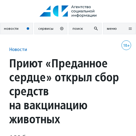
Перейти
к
содержанию
новости
сервисы
поиск
меню
18+
Новости
Приют «Преданное
сердце» открыл сбор
средств
на вакцинацию
животных