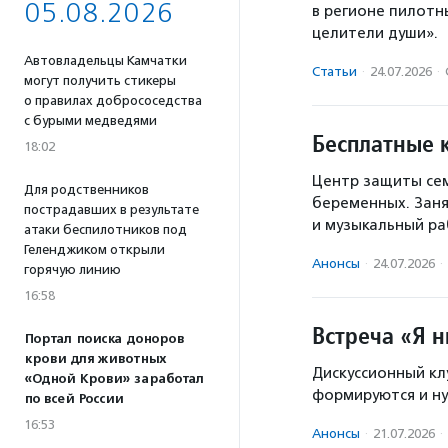
05.08.2026
в регионе пилотн
целители души».
Автовладельцы Камчатки
Статьи
·
24.07.2026
·
могут получить стикеры
о правилах добрососедства
с бурыми медведями
Бесплатные 
18:02
Центр защиты сем
Для родственников
беременных. Заня
пострадавших в результате
и музыкальный ра
атаки беспилотников под
Геленджиком открыли
Анонсы
·
24.07.2026
·
горячую линию
16:58
Встреча «Я 
Портал поиска доноров
крови для животных
Дискуссионный кл
«Одной Крови» заработал
формируются и ну
по всей России
16:53
Анонсы
·
21.07.2026
·