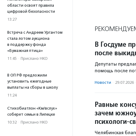
области освоят правила
цифровой безопасности
13:27
РЕКОМЕНДУЕ
Встреча с Андреем Ургантом
стала лотом аукциона
В Госдуме п
в поддержку фонда
после выки
«Бумажная птица»
11:45
·
Прислано НКО
Депутаты предла
помощь после по
В ОП РФ предложили
установить ежегодные
Новости
·
29.07.2026
выплаты на сборы в школу
11:24
Равные конс
Стихобиатлон «Км/вслух»
зачем южноу
соберет семьи в Липецке
психологи-с
10:32
·
Прислано НКО
Челябинская благ