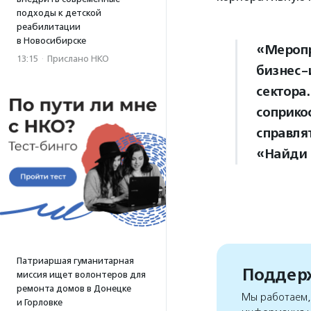
подходы к детской
реабилитации
в Новосибирске
«Меропр
13:15
·
Прислано НКО
бизнес-
сектора.
соприко
справля
«Найди 
Патриаршая гуманитарная
Поддерж
миссия ищет волонтеров для
ремонта домов в Донецке
Мы работаем, 
и Горловке