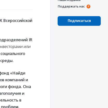
Поддержать нас
X Всероссийской
Подписаться
одразделений IR
инвесторами или
 социального
 среды.
 фонд «Найди
ов компаний и
логи фонда. Она
агополучия и
ельность в
 проблем.