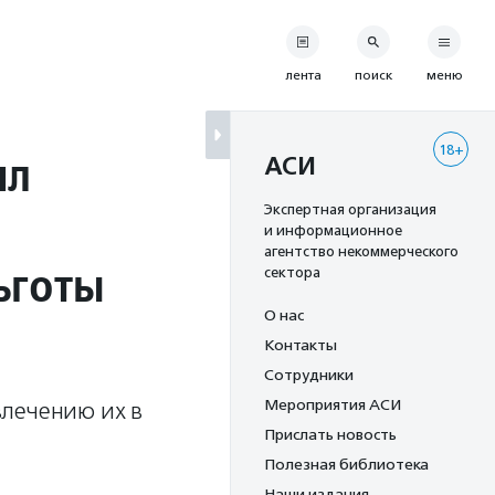
лента
поиск
меню
18+
ил
АСИ
Экспертная организация
и информационное
агентство некоммерческого
ьготы
сектора
О нас
Контакты
Сотрудники
Мероприятия АСИ
влечению их в
Прислать новость
Полезная библиотека
Наши издания