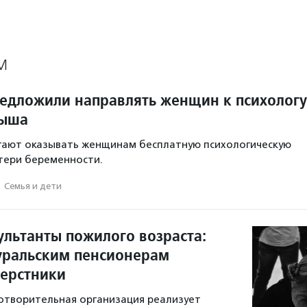
М
редложили направлять женщин к психологу
дыша
гают оказывать женщинам бесплатную психологическую
тери беременности.
·
Семья и дети
ультанты пожилого возраста:
ральским пенсионерам
верстники
отворительная организация реализует