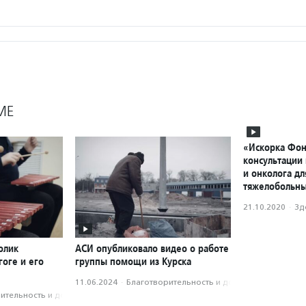
МЕ
«Искорка Фон
консультации
и онколога д
тяжелобольны
21.10.2020
·
Зд
олик
АСИ опубликовало видео о работе
оге и его
группы помощи из Курска
11.06.2024
·
Благотвори­тель­ность и доброволь­чест­во
­тель­ность и доброволь­чест­во