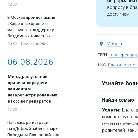
информация и
12:59
вопросу в бла
достигнем
В Москве пройдет акция
«Кофе для хорошего
мальчика» в поддержку
бездомных животных
Москва
10:52
·
Прислано НКО
ТЕГИ:
конференции
06.08.2026
НКО:
Благотворител
Минздрав уточнил
Узнайте боль
правила передачи
пациентам
незарегистрированных
Найди семью
в России препаратов
17:30
Услуги:
Благотв
комплексную по
Началась регистрация
семей и федера
на «Добрый забег» в парке
родителей, зани
Победы на Поклонной горе