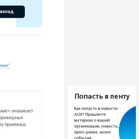
 вклад
емью"
Попасть в ленту
Как попасть в новости
мью» оказывает
АСИ? Пришлите
 примерных
материал о вашей
лу приемных
организации, новость,
пресс-релиз, анонс
события.