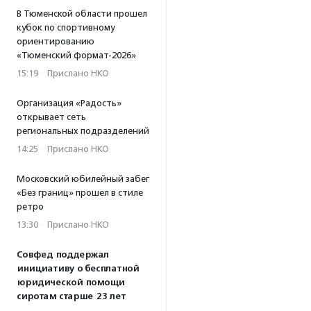
В Тюменской области прошел
кубок по спортивному
ориентированию
«Тюменский формат-2026»
15:19
·
Прислано НКО
Организация «Радость»
открывает сеть
региональных подразделений
14:25
·
Прислано НКО
Московский юбилейный забег
«Без границ» прошел в стиле
ретро
13:30
·
Прислано НКО
Совфед поддержал
инициативу о бесплатной
юридической помощи
сиротам старше 23 лет