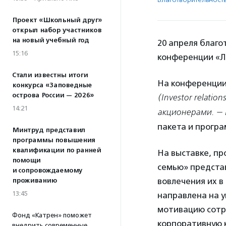
Проект «Школьный друг»
открыл набор участников
на новый учебный год
20 апреля благо
15:16
конференции «Л
Стали известны итоги
На конференции
конкурса «Заповедные
острова России — 2026»
(Investor relat
14:21
акционерами. —
пакета и програ
Минтруд представил
программы повышения
квалификации по ранней
На выставке, п
помощи
семью» предста
и сопровождаемому
вовлечения их в
проживанию
13:45
направлена на у
мотивацию сотр
Фонд «Катрен» поможет
корпоративную к
внедрить современные