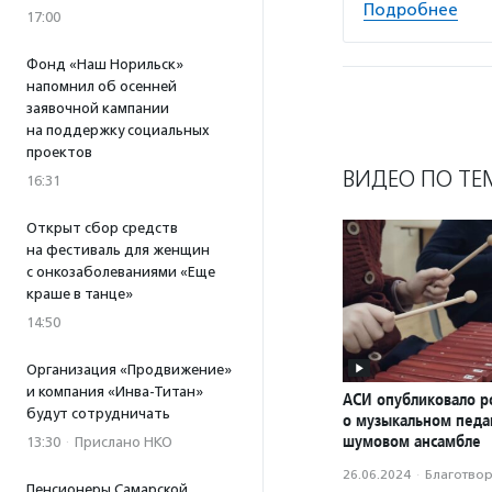
Подробнее
17:00
Фонд «Наш Норильск»
напомнил об осенней
заявочной кампании
на поддержку социальных
проектов
ВИДЕО ПО ТЕ
16:31
Открыт сбор средств
на фестиваль для женщин
с онкозаболеваниями «Еще
краше в танце»
14:50
Организация «Продвижение»
и компания «Инва-Титан»
АСИ опубликовало р
будут сотрудничать
о музыкальном педаг
шумовом ансамбле
13:30
·
Прислано НКО
26.06.2024
·
Благотвори
Пенсионеры Самарской