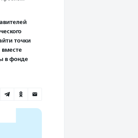
тавителей
ческого
найти точки
 вместе
ы в фонде