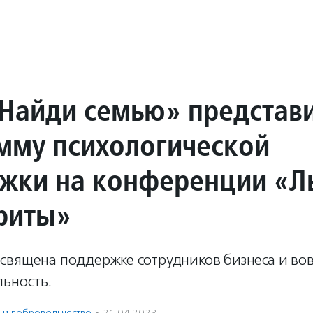
Найди семью» представ
мму психологической
жки на конференции «Л
фиты»
священа поддержке сотрудников бизнеса и во
льность.
ь и доброволь­чест­во
·
21.04.2023