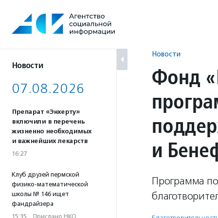
Перейти
к
содержанию
Новости
Новости
Фонд «
07.08.2026
програ
Препарат «Энхерту»
поддер
включили в перечень
жизненно необходимых
и Бене
и важнейших лекарств
16:27
Клуб друзей пермской
Программа по
физико-математической
благотворите
школы № 146 ищет
фандрайзера
15:35
·
Прислано НКО
Благотвори­тель­ност