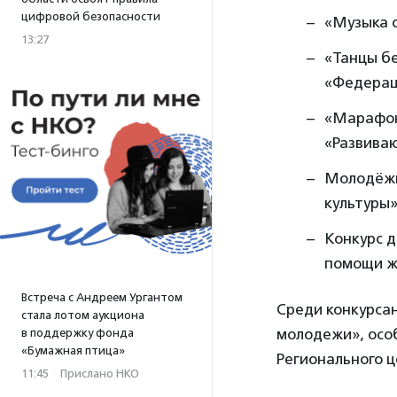
цифровой безопасности
«Музыка 
13:27
«Танцы б
«Федераци
«Марафон
«Развиваю
Молодёжн
культуры»
Конкурс д
помощи ж
Встреча с Андреем Ургантом
Среди конкурса
стала лотом аукциона
молодежи», осо
в поддержку фонда
«Бумажная птица»
Регионального 
11:45
·
Прислано НКО