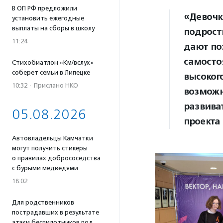
В ОП РФ предложили
«Девочк
установить ежегодные
выплаты на сборы в школу
подрост
11:24
дают по
самосто
Стихобиатлон «Км/вслух»
соберет семьи в Липецке
высоког
10:32
·
Прислано НКО
возможн
развива
05.08.2026
проекта
Автовладельцы Камчатки
могут получить стикеры
о правилах добрососедства
с бурыми медведями
18:02
Для родственников
пострадавших в результате
атаки беспилотников под