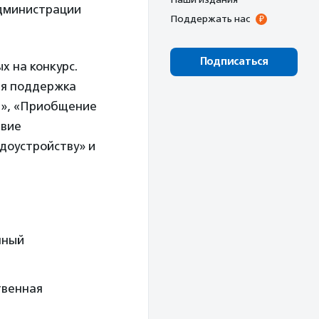
администрации
Поддержать нас
Подписаться
х на конкурс.
ая поддержка
и», «Приобщение
твие
доустройству» и
нный
твенная