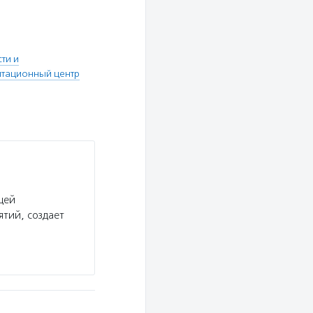
ти и
итационный центр
щей
тий, создает