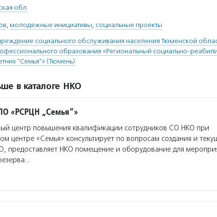
кая обл.
ов
,
молодежные инициативы
,
социальные проекты
чреждение социального обслуживания населения Тюменской облас
рофессионального образования «Региональный социально-реабил
тних "Семья"» (Тюмень)
ше в каталоге НКО
ПО «РСРЦН „Семья“»
ый центр повышения квалификации сотрудников СО НКО при
м центре «Семья» консультирует по вопросам создания и теку
О, предоставляет НКО помещение и оборудование для мероприя
резерва…