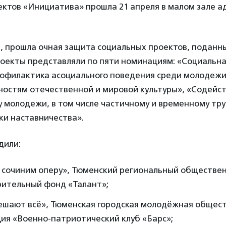
ектов «Инициатива» прошла 21 апреля в малом зале 
я, прошла очная защита социальных проектов, поданны
екты представляли по пяти номинациям: «Социальн
офилактика асоциального поведения среди молодеж
ностям отечественной и мировой культуры», «Содейс
 молодежи, в том числе частичному и временному тру
ки наставничества».
дили:
 сочиним оперу», Тюменский региональный обществе
рительный фонд «Талант»;
ешают всё», Тюменская городская молодёжная общес
ия «Военно-патриотический клуб «Барс»;