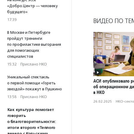
«Добро.Центр — человеку
будущего»
ВИДЕО ПО ТЕ
17:39
В Москве и Петербурге
пройдут тренинги
по профилактике выгорания
для помогающих
специалистов
15:32
·
Прислано НКО
Уникальный спектакль
АСИ опубликовало р
о первой помощи «Гореть
об операционном д
звездой» покажут в Пушкино
в НКО
13:58
·
Прислано НКО
26.02.2025
·
НКО-сект
Как культура помогает
говорить
о благотворительности:
итоги второго «Теплого
вечера с Кольским»