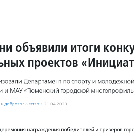
ни объявили итоги конк
ьных проектов «Инициа
низовали Департамент по спорту и молодежно
и и МАУ «Тюменский городской многопрофиль
ь и доброволь­чест­во
·
21.04.2023
церемония награждения победителей и призеров горо