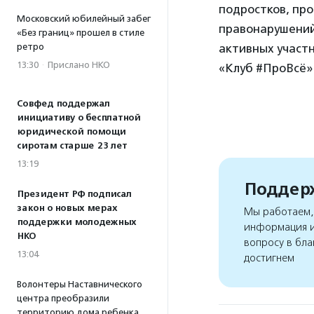
подростков, пр
Московский юбилейный забег
правонарушений 
«Без границ» прошел в стиле
активных участ
ретро
13:30
·
Прислано НКО
«Клуб #ПроВсё» 
Совфед поддержал
инициативу о бесплатной
юридической помощи
сиротам старше 23 лет
13:19
Поддерж
Президент РФ подписал
закон о новых мерах
Мы работаем, 
поддержки молодежных
информация и
НКО
вопросу в бла
13:04
достигнем
Волонтеры Наставнического
центра преобразили
территорию дома ребенка