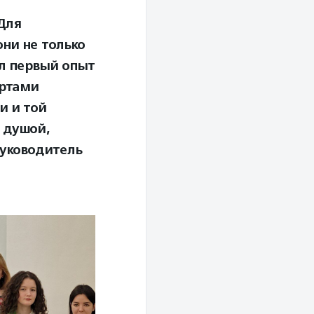
 Для
они не только
ыл первый опыт
ертами
и и той
 душой,
руководитель