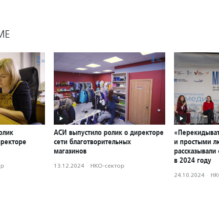
МЕ
олик
АСИ выпустило ролик о директоре
«Перекидыват
иректоре
сети благотворительных
и простыми л
магазинов
рассказывали 
в 2024 году
ор
13.12.2024
·
НКО-сектор
24.10.2024
·
НК