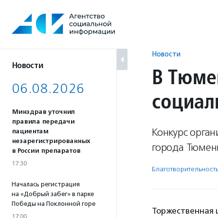
Перейти
к
содержанию
Новости
Новости
В Тюме
06.08.2026
социал
Минздрав уточнил
правила передачи
Конкурс орга
пациентам
незарегистрированных
города Тюмен
в России препаратов
17:30
Благотвори­тель­ност
Началась регистрация
на «Добрый забег» в парке
Победы на Поклонной горе
Торжественная 
17:00