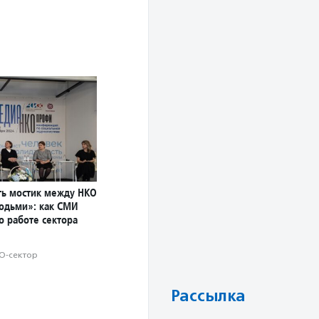
ь мостик между НКО
юдьми»: как СМИ
о работе сектора
О-сектор
Рассылка