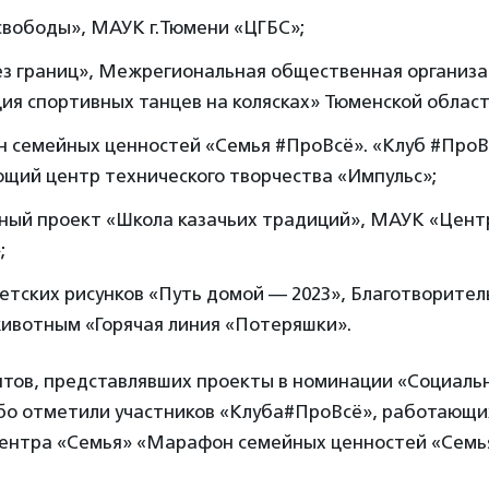
свободы», МАУК г.Тюмени «ЦГБС»;
ез границ», Межрегиональная общественная организа
я спортивных танцев на колясках» Тюменской област
 семейных ценностей «Семья #ПроВсё». «Клуб #ПроВ
щий центр технического творчества «Импульс»;
ый проект «Школа казачьих традиций», МАУК «Центр
;
етских рисунков «Путь домой — 2023», Благотворите
ивотным «Горячая линия «Потеряшки».
нтов, представлявших проекты в номинации «Социаль
бо отметили участников «Клуба#ПроВсё», работающи
центра «Семья» «Марафон семейных ценностей «Семь