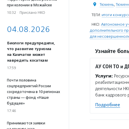
Тюмень
,
Тюменс
при колонии в Можайске
10:32
·
Прислано НКО
ТЕГИ:
итоги конкурс
НКО:
Автономное у
04.08.2026
дополнительного п
для несовершенноле
Биологи предупредили,
что развитие туризма
Узнайте боль
на Камчатке может
навредить косаткам
АУ СОН ТО и Д
17:59
Услуги:
Ресурсн
Почти половина
реабилитационно
соцпредприятий России
деятельности НК
сосредоточена в 10 регионах
банк кадрового 
страны — фонд «Наше
будущее»
Подробнее
17:46
Принимаются заявки
на конкурс эссе