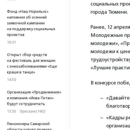
социальных про
города Тюмени.
Фонд «Наш Норильск»
напомнил об осенней
заявочной кампании
Ранее, 12 апрел
на поддержку социальных
Молодежные про
проектов
16:31
молодежи», «Пр
молодежи к цен
Открыт сбор средств
трудоустройству
на фестиваль для женщин
с онкозаболеваниями «Еще
«Лучшие практи
краше в танце»
14:50
В конкурсе побе
Организация «Продвижение»
«Давайте
и компания «Инва-Титан»
будут сотрудничать
благотво
13:30
·
Прислано НКО
«Кадры р
Пенсионеры Самарской
организац
области освоят правила