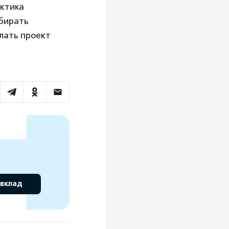
актика
тбирать
лать проект
 вклад