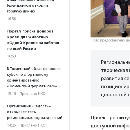
Геленджиком открыли
горячую линию
16:58
Портал поиска доноров
крови для животных
Фото предоставлено ц
«Одной Крови» заработал
по всей России
16:53
Региональн
В Тюменской области прошел
творческая
кубок по спортивному
развития с
ориентированию
позиционир
«Тюменский формат-2026»
15:19
·
Прислано НКО
ценностей с
Организация «Радость»
открывает сеть
Проект реализуе
региональных подразделений
доступной инфо
14:25
·
Прислано НКО