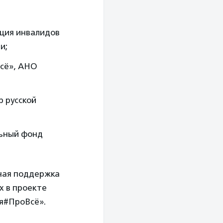
ция инвалидов
и;
сё», АНО
 русской
льный фонд
ная поддержка
х в проекте
я#ПроВсё».