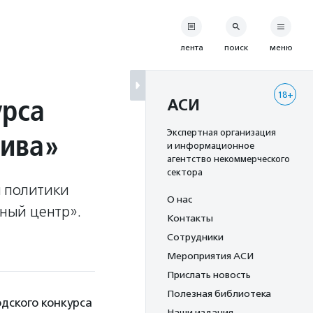
лента
поиск
меню
18+
урса
АСИ
тива»
Экспертная организация
и информационное
агентство некоммерческого
сектора
й политики
О нас
ный центр».
Контакты
Сотрудники
Мероприятия АСИ
Прислать новость
Полезная библиотека
дского конкурса
Наши издания