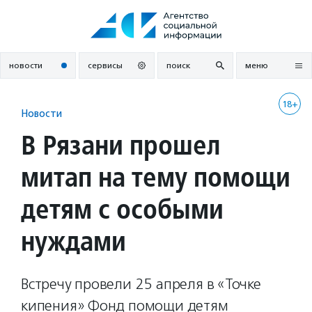
Перейти
к
содержанию
новости
сервисы
поиск
меню
18+
Новости
В Рязани прошел
митап на тему помощи
детям с особыми
нуждами
Встречу провели 25 апреля в «Точке
кипения» Фонд помощи детям