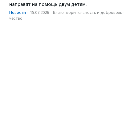
направят на помощь двум детям.
Новости
·
15.07.2026
·
Благотвори­тель­ность и доброволь­
чест­во